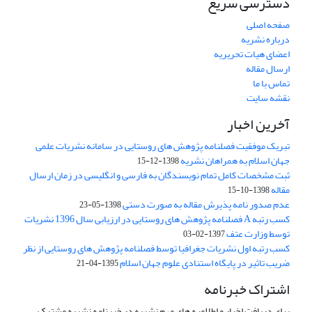
دسترسی سریع
صفحه اصلی
درباره نشریه
اعضای هیات تحریریه
ارسال مقاله
تماس با ما
نقشه سایت
آخرین اخبار
تبریک موفقیت فصلنامه پژوهش های روستایی در سامانه نشریات علمی
جهان اسلام به همراهان نشریه
1398-12-15
ثبت مشخصات کامل تمام نویسندگان به فارسی و انگلیسی در زمان ارسال
مقاله
1398-10-15
عدم صدور نامه پذیرش مقاله به صورت دستی
1398-05-23
کسب رتبه A فصلنامه پژوهش های روستایی در ارزیابی سال 1396 نشریات
توسط وزارت عتف
1397-02-03
کسب رتبه اول نشریات جغرافیا توسط فصلنامه پژوهش های روستایی از نظر
ضریب تاثیر در پایگاه استنادی علوم جهان اسلام
1395-04-21
اشتراک خبرنامه
برای دریافت اخبار و اطلاعیه های مهم نشریه در خبرنامه نشریه مشترک