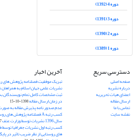
دوره 4 (1392)
دوره 3 (1391)
دوره 2 (1390)
دوره 1 (1389)
دسترسی سریع
آخرین اخبار
صفحه اصلی
تبریک موفقیت فصلنامه پژوهش های رو
درباره نشریه
نشریات علمی جهان اسلام به همراهان 
اعضای هیات تحریریه
ثبت مشخصات کامل تمام نویسندگان به
ارسال مقاله
در زمان ارسال مقاله
1398-10-15
تماس با ما
عدم صدور نامه پذیرش مقاله به صور
نقشه سایت
کسب رتبه A فصلنامه پژوهش های ر
سال 1396 نشریات توسط وزارت عتف
03
کسب رتبه اول نشریات جغرافیا توسط 
های روستایی از نظر ضریب تاثیر در پایگ