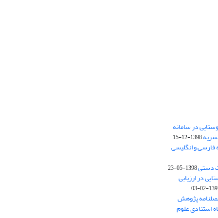
ستایی در سامانه
نشریه
1398-12-15
 فارسی و انگلیسی
ت دستی
1398-05-23
وستایی در ارزیابی
1397-02-
فصلنامه پژوهش
اه استنادی علوم