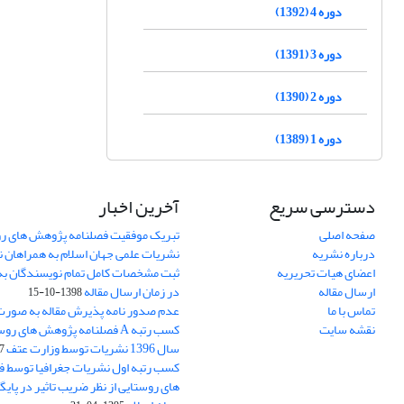
دوره 4 (1392)
دوره 3 (1391)
دوره 2 (1390)
دوره 1 (1389)
دسترسی سریع
آخرین اخبار
صفحه اصلی
تبریک موفقیت فصلنامه پژوهش های رو
درباره نشریه
نشریات علمی جهان اسلام به همراهان 
اعضای هیات تحریریه
ثبت مشخصات کامل تمام نویسندگان به
ارسال مقاله
در زمان ارسال مقاله
1398-10-15
تماس با ما
عدم صدور نامه پذیرش مقاله به صور
نقشه سایت
کسب رتبه A فصلنامه پژوهش های ر
سال 1396 نشریات توسط وزارت عتف
03
کسب رتبه اول نشریات جغرافیا توسط 
های روستایی از نظر ضریب تاثیر در پایگ