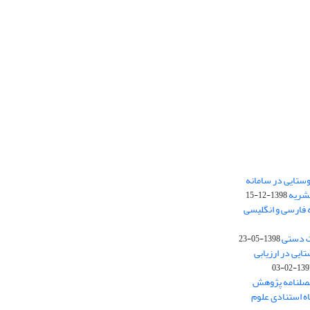
ستایی در سامانه
نشریه
1398-12-15
 فارسی و انگلیسی
ت دستی
1398-05-23
وستایی در ارزیابی
1397-02-
فصلنامه پژوهش
اه استنادی علوم