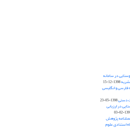
ستایی در سامانه
نشریه
1398-12-15
 فارسی و انگلیسی
ت دستی
1398-05-23
وستایی در ارزیابی
1397-02-
فصلنامه پژوهش
اه استنادی علوم