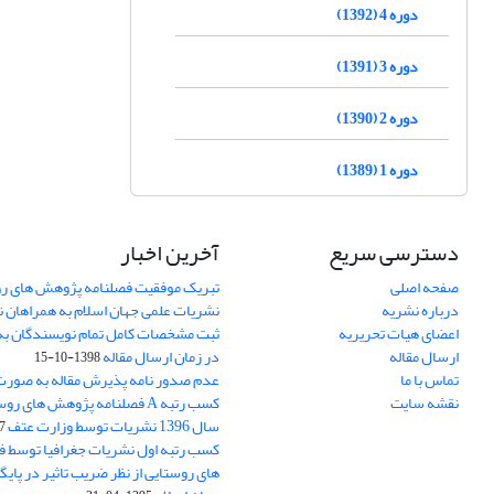
دوره 4 (1392)
دوره 3 (1391)
دوره 2 (1390)
دوره 1 (1389)
دسترسی سریع
آخرین اخبار
صفحه اصلی
تبریک موفقیت فصلنامه پژوهش های رو
درباره نشریه
نشریات علمی جهان اسلام به همراهان 
اعضای هیات تحریریه
ثبت مشخصات کامل تمام نویسندگان به
ارسال مقاله
در زمان ارسال مقاله
1398-10-15
تماس با ما
عدم صدور نامه پذیرش مقاله به صور
نقشه سایت
کسب رتبه A فصلنامه پژوهش های ر
سال 1396 نشریات توسط وزارت عتف
03
کسب رتبه اول نشریات جغرافیا توسط 
های روستایی از نظر ضریب تاثیر در پایگ