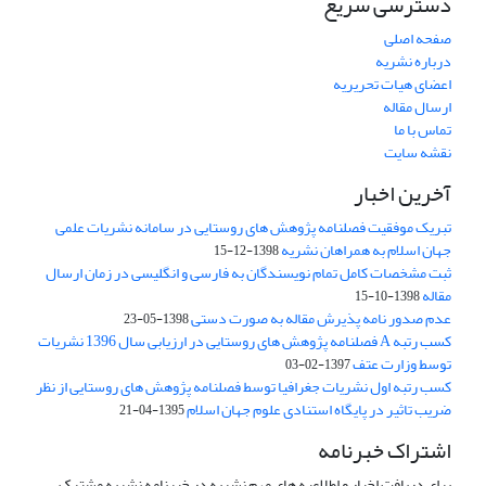
دسترسی سریع
صفحه اصلی
درباره نشریه
اعضای هیات تحریریه
ارسال مقاله
تماس با ما
نقشه سایت
آخرین اخبار
تبریک موفقیت فصلنامه پژوهش های روستایی در سامانه نشریات علمی
جهان اسلام به همراهان نشریه
1398-12-15
ثبت مشخصات کامل تمام نویسندگان به فارسی و انگلیسی در زمان ارسال
مقاله
1398-10-15
عدم صدور نامه پذیرش مقاله به صورت دستی
1398-05-23
کسب رتبه A فصلنامه پژوهش های روستایی در ارزیابی سال 1396 نشریات
توسط وزارت عتف
1397-02-03
کسب رتبه اول نشریات جغرافیا توسط فصلنامه پژوهش های روستایی از نظر
ضریب تاثیر در پایگاه استنادی علوم جهان اسلام
1395-04-21
اشتراک خبرنامه
برای دریافت اخبار و اطلاعیه های مهم نشریه در خبرنامه نشریه مشترک