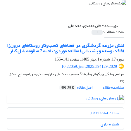
نویسنده =
خان محمدی، محد علی
تعداد مقالات:
1
نقش مزرعه گردشگری در فضاهای کسب‌وکار روستاهای درون‌زا
(فاقد توسعه و پشتیبانی) مطالعه موردی: ناحیه 7 منظومه بابل کنار
دوره 17، شماره 1، بهار 1405، صفحه
141-155
10.22059/jrur.2025.394129.2029
مرتضی ملکی چرکوانی، فرهنگ مظفر، محد علی خان محمدی، بهرام صالح صدق
پور
مشاهده مقاله
اصل مقاله
891.78 K
مقالات آماده انتشار
شماره جاری