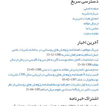
دسترسی سریع
صفحه اصلی
درباره نشریه
اعضای هیات تحریریه
ارسال مقاله
تماس با ما
نقشه سایت
آخرین اخبار
تبریک موفقیت فصلنامه پژوهش های روستایی در سامانه نشریات علمی
جهان اسلام به همراهان نشریه
1398-12-15
ثبت مشخصات کامل تمام نویسندگان به فارسی و انگلیسی در زمان ارسال
مقاله
1398-10-15
عدم صدور نامه پذیرش مقاله به صورت دستی
1398-05-23
کسب رتبه A فصلنامه پژوهش های روستایی در ارزیابی سال 1396 نشریات
توسط وزارت عتف
1397-02-03
کسب رتبه اول نشریات جغرافیا توسط فصلنامه پژوهش های روستایی از نظر
ضریب تاثیر در پایگاه استنادی علوم جهان اسلام
1395-04-21
اشتراک خبرنامه
برای دریافت اخبار و اطلاعیه های مهم نشریه در خبرنامه نشریه مشترک