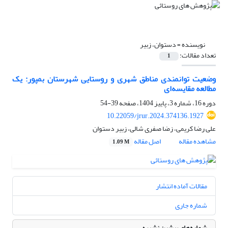
نویسنده =
دستوان، زبیر
تعداد مقالات:
1
وضعیت توانمندی مناطق شهری و روستایی شهرستان بمپور: یک
مطالعه مقایسه‌ای
دوره 16، شماره 3، پاییز 1404، صفحه
39-54
10.22059/jrur.2024.374136.1927
علی رضا کریمی، زضا صفری شالی، زبیر دستوان
مشاهده مقاله
اصل مقاله
1.09 M
مقالات آماده انتشار
شماره جاری
شماره‌های پیشین نشریه