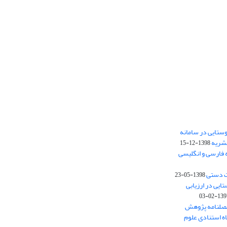
ستایی در سامانه
نشریه
1398-12-15
 فارسی و انگلیسی
ت دستی
1398-05-23
وستایی در ارزیابی
1397-02-
فصلنامه پژوهش
اه استنادی علوم