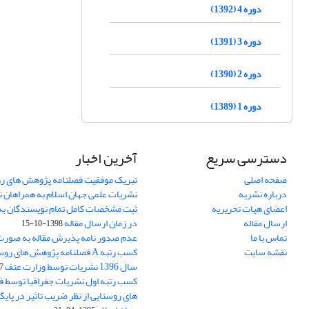
دوره 4 (1392)
دوره 3 (1391)
دوره 2 (1390)
دوره 1 (1389)
دسترسی سریع
آخرین اخبار
صفحه اصلی
تبریک موفقیت فصلنامه پژوهش های رو
درباره نشریه
نشریات علمی جهان اسلام به همراهان 
اعضای هیات تحریریه
ثبت مشخصات کامل تمام نویسندگان به
ارسال مقاله
در زمان ارسال مقاله
1398-10-15
تماس با ما
عدم صدور نامه پذیرش مقاله به صور
نقشه سایت
کسب رتبه A فصلنامه پژوهش های ر
سال 1396 نشریات توسط وزارت عتف
03
کسب رتبه اول نشریات جغرافیا توسط 
های روستایی از نظر ضریب تاثیر در پایگ