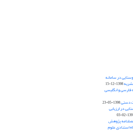
ستایی در سامانه
نشریه
1398-12-15
 فارسی و انگلیسی
ت دستی
1398-05-23
وستایی در ارزیابی
1397-02-
فصلنامه پژوهش
اه استنادی علوم