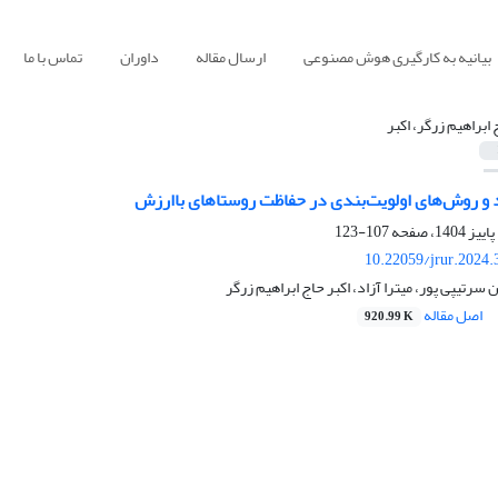
بیانیه به کارگیری هوش مصنوعی
ارسال مقاله
داوران
تماس با ما
 ابراهیم زرگر، اکبر
د و روش‌های اولویت‌بندی در حفاظت روستاهای باارزش
107-123
10.22059/jrur.2024
سرتیپی پور، میترا آزاد، اکبر حاج ابراهیم زرگر
اصل مقاله
920.99 K