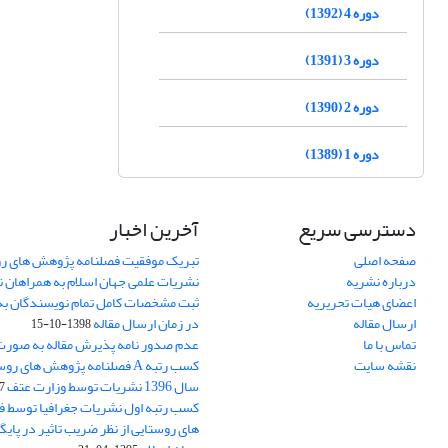
دوره 4 (1392)
دوره 3 (1391)
دوره 2 (1390)
دوره 1 (1389)
دسترسی سریع
آخرین اخبار
صفحه اصلی
تبریک موفقیت فصلنامه پژوهش های رو
درباره نشریه
نشریات علمی جهان اسلام به همراهان 
اعضای هیات تحریریه
ثبت مشخصات کامل تمام نویسندگان به
ارسال مقاله
در زمان ارسال مقاله
1398-10-15
تماس با ما
عدم صدور نامه پذیرش مقاله به صور
نقشه سایت
کسب رتبه A فصلنامه پژوهش های ر
سال 1396 نشریات توسط وزارت عتف
03
کسب رتبه اول نشریات جغرافیا توسط 
های روستایی از نظر ضریب تاثیر در پایگ