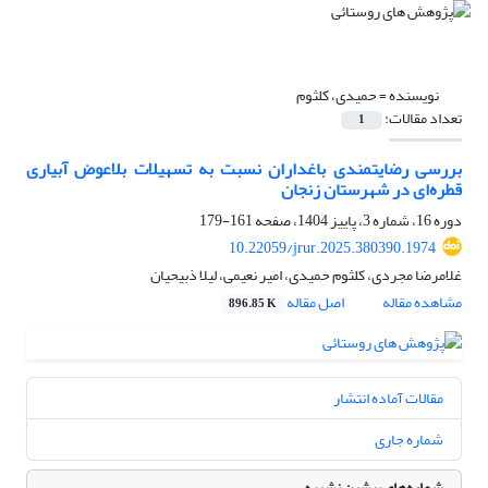
نویسنده =
حمیدی، کلثوم
تعداد مقالات:
1
بررسی رضایتمندی باغداران نسبت به تسهیلات بلاعوض آبیاری
قطره‌ای در شهرستان زنجان
دوره 16، شماره 3، پاییز 1404، صفحه
161-179
10.22059/jrur.2025.380390.1974
غلامرضا مجردی، کلثوم حمیدی، امیر نعیمی، لیلا ذبیحیان
مشاهده مقاله
اصل مقاله
896.85 K
مقالات آماده انتشار
شماره جاری
شماره‌های پیشین نشریه