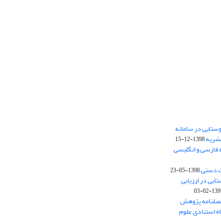
ستایی در سامانه
نشریه
1398-12-15
 فارسی و انگلیسی
ت دستی
1398-05-23
وستایی در ارزیابی
1397-02-
فصلنامه پژوهش
اه استنادی علوم