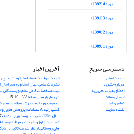
دوره 4 (1392)
دوره 3 (1391)
دوره 2 (1390)
دوره 1 (1389)
دسترسی سریع
آخرین اخبار
صفحه اصلی
تبریک موفقیت فصلنامه پژوهش های رو
درباره نشریه
نشریات علمی جهان اسلام به همراهان 
اعضای هیات تحریریه
ثبت مشخصات کامل تمام نویسندگان به
ارسال مقاله
در زمان ارسال مقاله
1398-10-15
تماس با ما
عدم صدور نامه پذیرش مقاله به صور
نقشه سایت
کسب رتبه A فصلنامه پژوهش های ر
سال 1396 نشریات توسط وزارت عتف
03
کسب رتبه اول نشریات جغرافیا توسط 
های روستایی از نظر ضریب تاثیر در پایگ