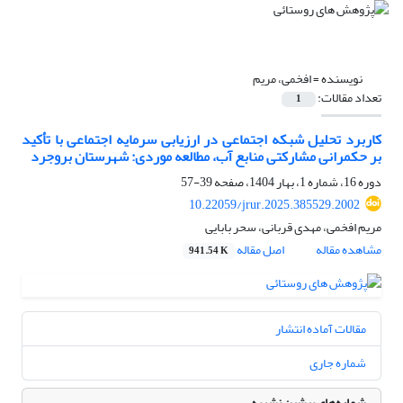
نویسنده =
افخمی، مریم
تعداد مقالات:
1
کاربرد تحلیل شبکه اجتماعی در ارزیابی سرمایه اجتماعی با تأکید
بر حکمرانی مشارکتی منابع آب، مطالعه موردی: شهرستان بروجرد
دوره 16، شماره 1، بهار 1404، صفحه
39-57
10.22059/jrur.2025.385529.2002
مریم افخمی، مهدی قربانی، سحر بابایی
مشاهده مقاله
اصل مقاله
941.54 K
مقالات آماده انتشار
شماره جاری
شماره‌های پیشین نشریه