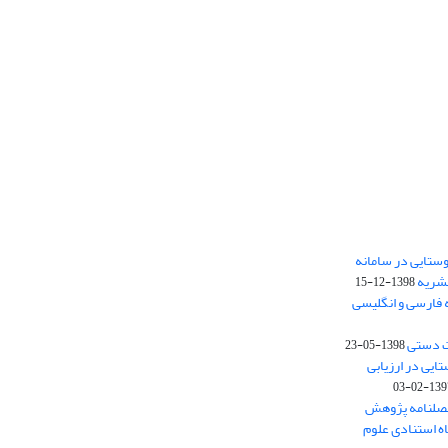
ستایی در سامانه
نشریه
1398-12-15
 فارسی و انگلیسی
ت دستی
1398-05-23
وستایی در ارزیابی
1397-02-
فصلنامه پژوهش
اه استنادی علوم