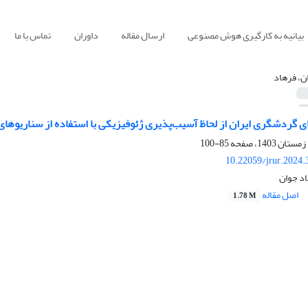
بیانیه به کارگیری هوش مصنوعی
ارسال مقاله
داوران
تماس با ما
ن، فرهاد
ی گردشگری ایران از لحاظ آسیب‌پذیری ژئوفیزیکی با استفاده از سناریوهای
85-100
10.22059/jrur.2024
د جوان
اصل مقاله
1.78 M