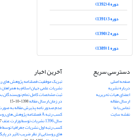
دوره 4 (1392)
دوره 3 (1391)
دوره 2 (1390)
دوره 1 (1389)
دسترسی سریع
آخرین اخبار
صفحه اصلی
تبریک موفقیت فصلنامه پژوهش های رو
درباره نشریه
نشریات علمی جهان اسلام به همراهان 
اعضای هیات تحریریه
ثبت مشخصات کامل تمام نویسندگان به
ارسال مقاله
در زمان ارسال مقاله
1398-10-15
تماس با ما
عدم صدور نامه پذیرش مقاله به صور
نقشه سایت
کسب رتبه A فصلنامه پژوهش های ر
سال 1396 نشریات توسط وزارت عتف
03
کسب رتبه اول نشریات جغرافیا توسط 
های روستایی از نظر ضریب تاثیر در پایگ