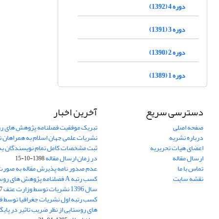
دوره 4 (1392)
دوره 3 (1391)
دوره 2 (1390)
دوره 1 (1389)
دسترسی سریع
آخرین اخبار
صفحه اصلی
تبریک موفقیت فصلنامه پژوهش های رو
درباره نشریه
نشریات علمی جهان اسلام به همراهان 
اعضای هیات تحریریه
ثبت مشخصات کامل تمام نویسندگان به
ارسال مقاله
در زمان ارسال مقاله
1398-10-15
تماس با ما
عدم صدور نامه پذیرش مقاله به صور
نقشه سایت
کسب رتبه A فصلنامه پژوهش های ر
سال 1396 نشریات توسط وزارت عتف
03
کسب رتبه اول نشریات جغرافیا توسط 
های روستایی از نظر ضریب تاثیر در پایگ