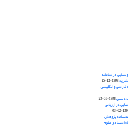
ستایی در سامانه
نشریه
1398-12-15
 فارسی و انگلیسی
ت دستی
1398-05-23
وستایی در ارزیابی
1397-02-
فصلنامه پژوهش
اه استنادی علوم