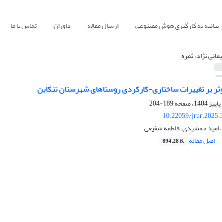
بیانیه به کارگیری هوش مصنوعی
ارسال مقاله
داوران
تماس با ما
مانی نژاد، ثمره
وثر بر تغییرات ساختاری-کارکردی روستاهای شهرستان تنکابن
189-204
10.22059/jrur.2025
، امید جمشیدی، فاطمه شفیعی
اصل مقاله
894.28 K