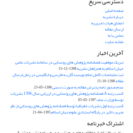
دسترسی سریع
صفحه اصلی
درباره نشریه
اعضای هیات تحریریه
ارسال مقاله
تماس با ما
نقشه سایت
آخرین اخبار
تبریک موفقیت فصلنامه پژوهش های روستایی در سامانه نشریات علمی
جهان اسلام به همراهان نشریه
1398-12-15
ثبت مشخصات کامل تمام نویسندگان به فارسی و انگلیسی در زمان ارسال
مقاله
1398-10-15
عدم صدور نامه پذیرش مقاله به صورت دستی
1398-05-23
کسب رتبه A فصلنامه پژوهش های روستایی در ارزیابی سال 1396 نشریات
توسط وزارت عتف
1397-02-03
کسب رتبه اول نشریات جغرافیا توسط فصلنامه پژوهش های روستایی از نظر
ضریب تاثیر در پایگاه استنادی علوم جهان اسلام
1395-04-21
اشتراک خبرنامه
برای دریافت اخبار و اطلاعیه های مهم نشریه در خبرنامه نشریه مشترک