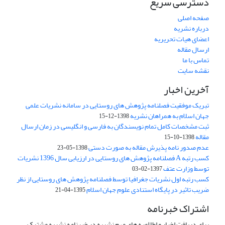
دسترسی سریع
صفحه اصلی
درباره نشریه
اعضای هیات تحریریه
ارسال مقاله
تماس با ما
نقشه سایت
آخرین اخبار
تبریک موفقیت فصلنامه پژوهش های روستایی در سامانه نشریات علمی
جهان اسلام به همراهان نشریه
1398-12-15
ثبت مشخصات کامل تمام نویسندگان به فارسی و انگلیسی در زمان ارسال
مقاله
1398-10-15
عدم صدور نامه پذیرش مقاله به صورت دستی
1398-05-23
کسب رتبه A فصلنامه پژوهش های روستایی در ارزیابی سال 1396 نشریات
توسط وزارت عتف
1397-02-03
کسب رتبه اول نشریات جغرافیا توسط فصلنامه پژوهش های روستایی از نظر
ضریب تاثیر در پایگاه استنادی علوم جهان اسلام
1395-04-21
اشتراک خبرنامه
برای دریافت اخبار و اطلاعیه های مهم نشریه در خبرنامه نشریه مشترک