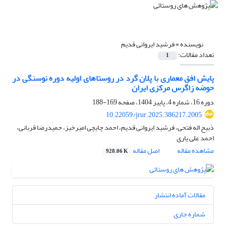
نویسنده =
فرشید ایروانی قدیم
تعداد مقالات:
1
پایش افق معماری با پلان گرد در روستاهای اولیه دوره‌ نوسنگی در
حوضه زاگرس مرکزی ایران
دوره 16، شماره 4، پاییز 1404، صفحه
169-188
10.22059/jrur.2025.386217.2005
ذبیح اله فتحی، فرشید ایروانی قدیم، احمد چایچی امیرخیز، حمیدرضا قربانی،
احمد علی یاری
مشاهده مقاله
اصل مقاله
928.06 K
مقالات آماده انتشار
شماره جاری