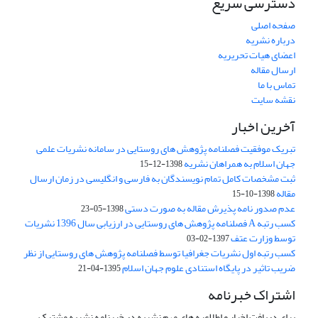
دسترسی سریع
صفحه اصلی
درباره نشریه
اعضای هیات تحریریه
ارسال مقاله
تماس با ما
نقشه سایت
آخرین اخبار
تبریک موفقیت فصلنامه پژوهش های روستایی در سامانه نشریات علمی
جهان اسلام به همراهان نشریه
1398-12-15
ثبت مشخصات کامل تمام نویسندگان به فارسی و انگلیسی در زمان ارسال
مقاله
1398-10-15
عدم صدور نامه پذیرش مقاله به صورت دستی
1398-05-23
کسب رتبه A فصلنامه پژوهش های روستایی در ارزیابی سال 1396 نشریات
توسط وزارت عتف
1397-02-03
کسب رتبه اول نشریات جغرافیا توسط فصلنامه پژوهش های روستایی از نظر
ضریب تاثیر در پایگاه استنادی علوم جهان اسلام
1395-04-21
اشتراک خبرنامه
برای دریافت اخبار و اطلاعیه های مهم نشریه در خبرنامه نشریه مشترک