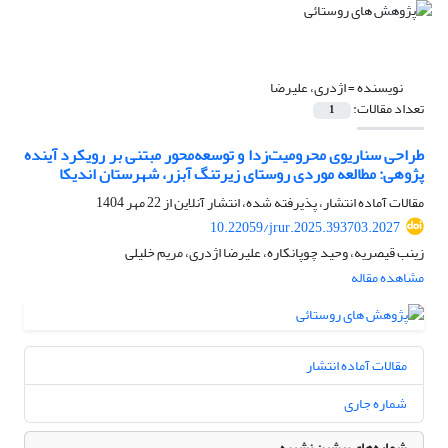
نویسنده =
اژدری، علیرضا
تعداد مقالات:
1
طراحی سناریوی محرومیت‌زدا و توسعه‌محور مبتنی بر رویکرد آینده
پژوهی: مطالعه موردی روستای زیرتنگ آبزر، شهرستان اندیکا
مقالات آماده انتشار، پذیرفته شده، انتشار آنلاین از
22 مهر 1404
10.22059/jrur.2025.393703.2027
زینب قیصریه، وحید چوپانکاره، علیرضا اژدری، مریم خلیلی
مشاهده مقاله
مقالات آماده انتشار
شماره جاری
شماره‌های پیشین نشریه