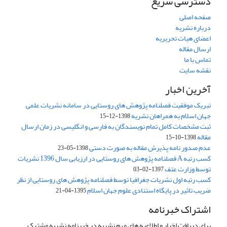
دسترسی سریع
صفحه اصلی
درباره نشریه
اعضای هیات تحریریه
ارسال مقاله
تماس با ما
نقشه سایت
آخرین اخبار
تبریک موفقیت فصلنامه پژوهش های روستایی در سامانه نشریات علمی
جهان اسلام به همراهان نشریه
1398-12-15
ثبت مشخصات کامل تمام نویسندگان به فارسی و انگلیسی در زمان ارسال
مقاله
1398-10-15
عدم صدور نامه پذیرش مقاله به صورت دستی
1398-05-23
کسب رتبه A فصلنامه پژوهش های روستایی در ارزیابی سال 1396 نشریات
توسط وزارت عتف
1397-02-03
کسب رتبه اول نشریات جغرافیا توسط فصلنامه پژوهش های روستایی از نظر
ضریب تاثیر در پایگاه استنادی علوم جهان اسلام
1395-04-21
اشتراک خبرنامه
برای دریافت اخبار و اطلاعیه های مهم نشریه در خبرنامه نشریه مشترک