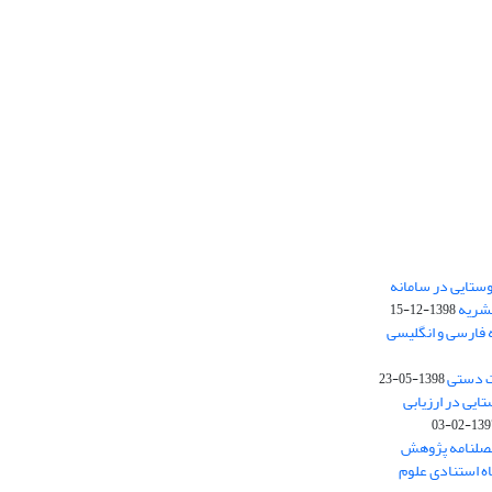
ستایی در سامانه
نشریه
1398-12-15
 فارسی و انگلیسی
ت دستی
1398-05-23
وستایی در ارزیابی
1397-02-
فصلنامه پژوهش
اه استنادی علوم