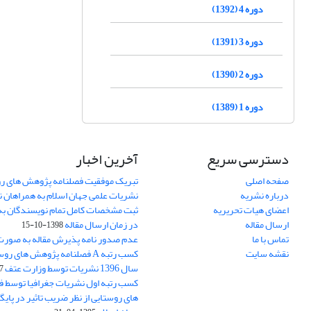
دوره 4 (1392)
دوره 3 (1391)
دوره 2 (1390)
دوره 1 (1389)
دسترسی سریع
آخرین اخبار
صفحه اصلی
تبریک موفقیت فصلنامه پژوهش های رو
درباره نشریه
نشریات علمی جهان اسلام به همراهان 
اعضای هیات تحریریه
ثبت مشخصات کامل تمام نویسندگان به
ارسال مقاله
در زمان ارسال مقاله
1398-10-15
تماس با ما
عدم صدور نامه پذیرش مقاله به صور
نقشه سایت
کسب رتبه A فصلنامه پژوهش های ر
سال 1396 نشریات توسط وزارت عتف
03
کسب رتبه اول نشریات جغرافیا توسط 
های روستایی از نظر ضریب تاثیر در پایگ