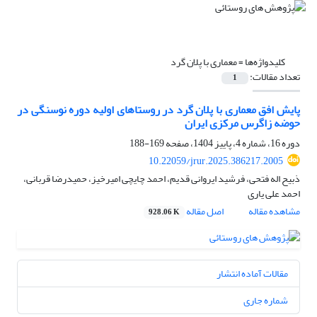
کلیدواژه‌ها =
معماری با پلان گرد
تعداد مقالات:
1
پایش افق معماری با پلان گرد در روستاهای اولیه دوره‌ نوسنگی در
حوضه زاگرس مرکزی ایران
دوره 16، شماره 4، پاییز 1404، صفحه
169-188
10.22059/jrur.2025.386217.2005
ذبیح اله فتحی، فرشید ایروانی قدیم، احمد چایچی امیرخیز، حمیدرضا قربانی،
احمد علی یاری
مشاهده مقاله
اصل مقاله
928.06 K
مقالات آماده انتشار
شماره جاری