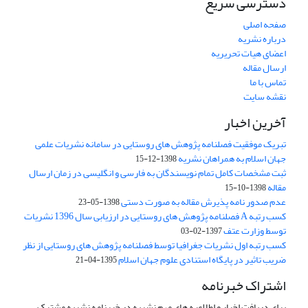
دسترسی سریع
صفحه اصلی
درباره نشریه
اعضای هیات تحریریه
ارسال مقاله
تماس با ما
نقشه سایت
آخرین اخبار
تبریک موفقیت فصلنامه پژوهش های روستایی در سامانه نشریات علمی
جهان اسلام به همراهان نشریه
1398-12-15
ثبت مشخصات کامل تمام نویسندگان به فارسی و انگلیسی در زمان ارسال
مقاله
1398-10-15
عدم صدور نامه پذیرش مقاله به صورت دستی
1398-05-23
کسب رتبه A فصلنامه پژوهش های روستایی در ارزیابی سال 1396 نشریات
توسط وزارت عتف
1397-02-03
کسب رتبه اول نشریات جغرافیا توسط فصلنامه پژوهش های روستایی از نظر
ضریب تاثیر در پایگاه استنادی علوم جهان اسلام
1395-04-21
اشتراک خبرنامه
برای دریافت اخبار و اطلاعیه های مهم نشریه در خبرنامه نشریه مشترک