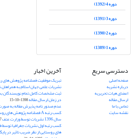
دوره 4 (1392)
دوره 3 (1391)
دوره 2 (1390)
دوره 1 (1389)
دسترسی سریع
آخرین اخبار
صفحه اصلی
تبریک موفقیت فصلنامه پژوهش های رو
درباره نشریه
نشریات علمی جهان اسلام به همراهان 
اعضای هیات تحریریه
ثبت مشخصات کامل تمام نویسندگان به
ارسال مقاله
در زمان ارسال مقاله
1398-10-15
تماس با ما
عدم صدور نامه پذیرش مقاله به صور
نقشه سایت
کسب رتبه A فصلنامه پژوهش های ر
سال 1396 نشریات توسط وزارت عتف
03
کسب رتبه اول نشریات جغرافیا توسط 
های روستایی از نظر ضریب تاثیر در پایگ