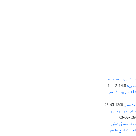
ستایی در سامانه
نشریه
1398-12-15
 فارسی و انگلیسی
ت دستی
1398-05-23
وستایی در ارزیابی
1397-02-
فصلنامه پژوهش
اه استنادی علوم