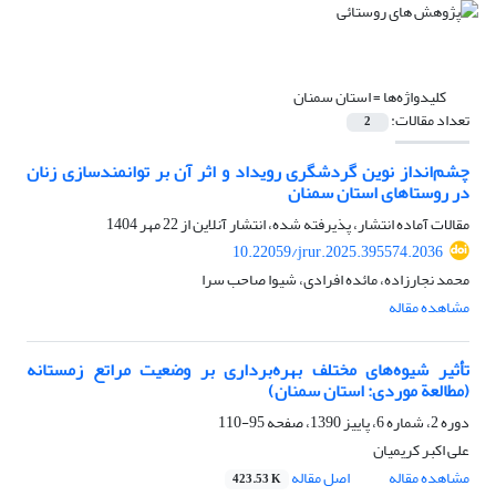
کلیدواژه‌ها =
استان سمنان
تعداد مقالات:
2
چشم‌انداز نوین گردشگری رویداد و اثر آن بر توانمندسازی زنان
در روستاهای استان سمنان
مقالات آماده انتشار، پذیرفته شده، انتشار آنلاین از
22 مهر 1404
10.22059/jrur.2025.395574.2036
محمد نجارزاده، مائده افرادی، شیوا صاحب سرا
مشاهده مقاله
تأثیر شیوه‌های مختلف بهره‌برداری بر وضعیت مراتع زمستانه
(مطالعة موردی: استان سمنان)
دوره 2، شماره 6، پاییز 1390، صفحه
95-110
علی اکبر کریمیان
مشاهده مقاله
اصل مقاله
423.53 K