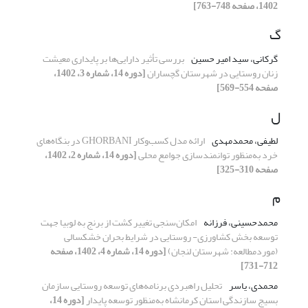
1402، صفحه 748-763]
گ
گرکانی، سید امیر حسین
بررسی تأثیر دارایی‌ها بر پایداری معیشت
زنان روستایی در شهرستان گچساران
[دوره 14، شماره 3، 1402،
صفحه 554-569]
ل
لطیفی، محمدمهدی
ارائه مدل کسب‌و‌کار GHORBANI در بنگاه‌های
خرد به‌منظور توانمندسازی جوامع محلی
[دوره 14، شماره 2، 1402،
صفحه 310-325]
م
محمدحسینی، فرزانه
امکان‌سنجی تغییر کشت از برنج به لوبیا جهت
توسعه بخش کشاورزی- روستایی در شرایط بحران خشکسالی
(موردمطالعه: شهرستان لنجان)
[دوره 14، شماره 4، 1402، صفحه
712-731]
محمدی، یاسر
تحلیل راهبردی برنامه‌های توسعه روستایی سازمان
بسیج سازندگی استان کرمانشاه به‌منظور توسعه پایدار
[دوره 14،