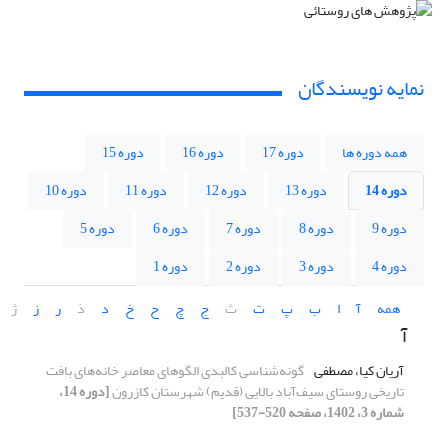
نمایه نویسندگان
همه دوره ها
دوره 17
دوره 16
دوره 15
دوره 14
دوره 13
دوره 12
دوره 11
دوره 10
دوره 9
دوره 8
دوره 7
دوره 6
دوره 5
دوره 4
دوره 3
دوره 2
دوره 1
همه
آ
ا
ب
پ
ت
ث
ج
چ
ح
خ
د
ذ
ر
ز
ژ
آ
آریان کیا، مصطفی
گونه‌شناسی کالبدی الگوهای معاصر خانه‌های بافت
تاریخی روستای سیف‌آباد بالایی (قدیم) شهرستان کازرون
[دوره 14،
شماره 3، 1402، صفحه 520-537]