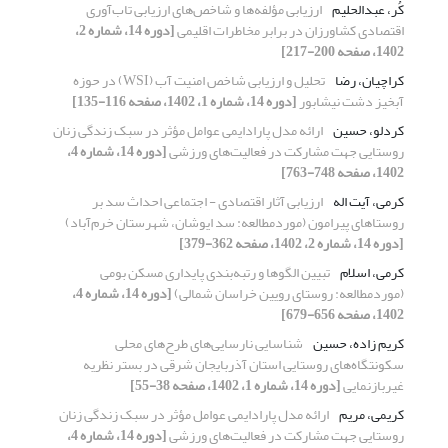
کُر، عبدالحلیم
ارزیابی مؤلفه‌ها و ‌شاخص‌های ارزیابی تاب‌آوری
اقتصادی کشاورزان در برابر مخاطرات اقلیمی
[دوره 14، شماره 2،
1402، صفحه 200-217]
کراچیان، رضا
تحلیل و ارزیابی شاخص امنیت آب (WSI) در حوزه
آبخیز دشت نیشابور
[دوره 14، شماره 1، 1402، صفحه 116-135]
کردلو، حسین
ارائه مدل پارادایمی عوامل مؤثر در سبک زندگی زنان
روستایی جهت مشارکت در فعالیت‌های ورزشی
[دوره 14، شماره 4،
1402، صفحه 748-763]
کرمی، آیت اله
ارزیابی آثار اقتصادی - اجتماعی احداث سد بر
روستاهای پیرامون (موردمطالعه: سد ایوشان، شهرستان خرم‌آباد)
[دوره 14، شماره 2، 1402، صفحه 362-379]
کرمی، اسلام
تبیین الگوها و رتبه‌بندی پایداری مسکن بومی
(مورد‌مطالعه: روستای رویین خراسان شمالی)
[دوره 14، شماره 4،
1402، صفحه 656-679]
کریم زاده، حسین
شناسایی نارسایی‌های طرح‌های محلی
سکونتگاه‌های روستایی استان آذربایجان شرقی در بستر نظریه
غیربازنمایی
[دوره 14، شماره 1، 1402، صفحه 38-55]
کریمی، مریم
ارائه مدل پارادایمی عوامل مؤثر در سبک زندگی زنان
روستایی جهت مشارکت در فعالیت‌های ورزشی
[دوره 14، شماره 4،