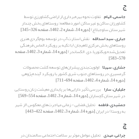
ج
جاسمی، الهام
تفاوت نحوه بهره‌برداری از اراضی کشاورزی توسط
کشاورزان ساکن و غیرساکن (موردمطالعه: روستاهای بخش چندار
شهرستان ساوجبلاغ)
[دوره 14، شماره 2، 1402، صفحه 326-345]
جباری، سید اسدالله
نقش استارت‌آپ در توسعه بوم‌گردی هنری
روستاهای بخش مرکزی لاهیجان (با تکیه بر رویکرد الماس فرهنگی
تعدیل‌شده ویکتوریا.دی. الکساندر)
[دوره 14، شماره 3، 1402، صفحه
570-583]
جشاری، سهیلا
اولویت‌بندی پیشران‌های توسعه کشت محصولات
گرمسیری در روستاهای جنوب شرق کشور با رویکرد آینده‌پژوهی
[دوره 14، شماره 4، 1402، صفحه 694-711]
جلیلیان، سارا
بررسی تأثیر دارایی‌ها بر پایداری معیشت زنان روستایی
در شهرستان گچساران
[دوره 14، شماره 3، 1402، صفحه 554-569]
جمشیدی، فاطمه
تحلیل فضایی - زمانی مهاجرت‌های معکوس (از شهر
به روستا) در ایران
[دوره 14، شماره 3، 1402، صفحه 422-443]
چ
چراغی، مهدی
تحلیل عوامل موثر بر سلامت اجتماعی سالمندان در