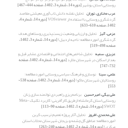
روستایی استان بوشهر
[دوره 14، شماره 3، 1402، صفحه 444-467]
عرب مختاری، توران
تحلیل نقشه دانش تاب‌آوری معیشتی مقاصد
گردشگری روستایی با استفاده از VOSviewer
[دوره 14، شماره 4،
1402، صفحه 610-633]
عزمی، آئیژ
تحلیل و ارزیابی وضعیت زیست‌پذیری روستاهای هدف
گردشگری (موردمطالعه: ناحیه اردبیل)
[دوره 14، شماره 3، 1402،
صفحه 498-519]
عزیزی، سمیه
تحلیل شاخص‌های اجتماعی و اقتصادی عشایر قبل و
بعد از اسکان در شهرستان ملارد
[دوره 14، شماره 4، 1402، صفحه
732-747]
علمی، سینا
نوسازی و فرهنگ سیاسی روستایی (موردمطالعه:
روستائیان شهرستان ماکو)
[دوره 14، شماره 3، 1402، صفحه 538-
553]
علی بیگی، امیرحسین
برنامه‌ریزی راهبردی توانمندسازی زنان
روستایی استان کرمانشاه ازطریق کارآفرینی: کاربرد تکنیک Meta-
SWOT
[دوره 14، شماره 1، 1402، صفحه 90-113]
علی محمدی، افروز
تحلیل آثار پروژه تعمیم ترسیب کربن
(موردمطالعه: مناطق گل‌چشمه و بزیجان شهرستان محلات استان
مرکزی)
[دوره 14، شماره 2، 1402، صفحه 240-263]