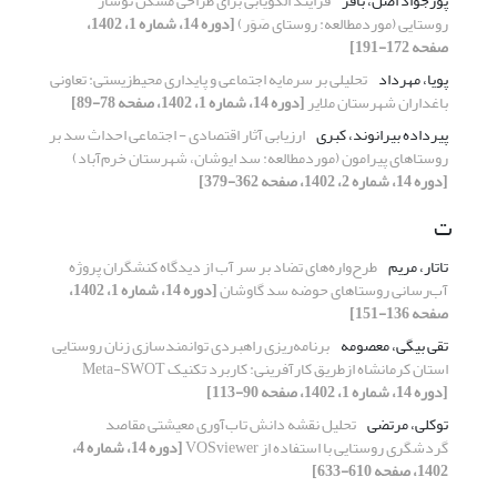
پورجواد اصل، باقر
فرایند الگویابی برای طراحی مسکن نوساز
روستایی (موردمطالعه: روستای صَوَر)
[دوره 14، شماره 1، 1402،
صفحه 172-191]
پویا، مهرداد
تحلیلی بر سرمایه اجتماعی و پایداری ‌محیط‌زیستی‌: تعاونی
باغداران شهرستان ملایر
[دوره 14، شماره 1، 1402، صفحه 78-89]
پیرداده بیرانوند، کبری
ارزیابی آثار اقتصادی - اجتماعی احداث سد بر
روستاهای پیرامون (موردمطالعه: سد ایوشان، شهرستان خرم‌آباد)
[دوره 14، شماره 2، 1402، صفحه 362-379]
ت
تاتار، مریم
طرح‌واره‌های تضاد بر سر آب از دیدگاه کنشگران پروژه
آب‌رسانی روستاهای حوضه سد گاوشان
[دوره 14، شماره 1، 1402،
صفحه 136-151]
تقی بیگی، معصومه
برنامه‌ریزی راهبردی توانمندسازی زنان روستایی
استان کرمانشاه ازطریق کارآفرینی: کاربرد تکنیک Meta-SWOT
[دوره 14، شماره 1، 1402، صفحه 90-113]
توکلی، مرتضی
تحلیل نقشه دانش تاب‌آوری معیشتی مقاصد
گردشگری روستایی با استفاده از VOSviewer
[دوره 14، شماره 4،
1402، صفحه 610-633]