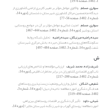
1، 1402، صفحه 6-19]
سواری، مسلم
واکاوی عوامل مؤثر بر تغییر کاربری اراضی کشاورزی از
دیدگاه متخصصین مراکز کشاورزی شهرستان دشتستان
[دوره 14،
شماره 1، 1402، صفحه 56-77]
سواری، مسلم
امنیت غذایی و عوامل مؤثر بر آن در جوامع روستایی
استان بوشهر
[دوره 14، شماره 3، 1402، صفحه 444-467]
سیده راضیه میرنیکان، سیده راضیه
تحلیل شبکه روابط
سکونتگاه‌های روستایی دهستان جیرده، بخش مرکزی شهرستان
شفت
[دوره 14، شماره 3، 1402، صفحه 484-497]
ش
شریف زاده، محمد شریف
ارزیابی مؤلفه‌ها و ‌شاخص‌های ارزیابی
تاب‌آوری اقتصادی کشاورزان در برابر مخاطرات اقلیمی
[دوره 14،
شماره 2، 1402، صفحه 200-217]
شفیعی، اشکان
تحلیل و ارزیابی وضعیت زیست‌پذیری روستاهای
هدف گردشگری (موردمطالعه: ناحیه اردبیل)
[دوره 14، شماره 3،
1402، صفحه 498-519]
شیخی، داود
تأثیر گردشگری بر اقتصاد روستاهای بین‌راهی
(موردمطالعه: روستای گوراب و شهر زنگنه شهرستان ملایر)
[دوره 14،