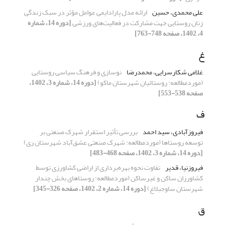
علی محمدی، حسین
ارائه مدل پارادایمی عوامل مؤثر در سبک زندگی
زنان روستایی جهت مشارکت در فعالیت‌های ورزشی
[دوره 14، شماره
4، 1402، صفحه 748-763]
غ
غلامی شکارسرایی، محمدرضا
نوسازی و فرهنگ سیاسی روستایی
(موردمطالعه: روستائیان شهرستان ماکو)
[دوره 14، شماره 3، 1402،
صفحه 538-553]
ف
فیروزآبادی، سید احمد
بررسی تأثیر استقرار شهرک صنعتی بر
توسعه روستاها (موردمطالعه: شهرک صنعتی عشق‌آباد شهرستان ری)
[دوره 14، شماره 3، 1402، صفحه 468-483]
فیروزنیا، قدیر
تفاوت نحوه بهره‌برداری از اراضی کشاورزی توسط
کشاورزان ساکن و غیرساکن (موردمطالعه: روستاهای بخش چندار
شهرستان ساوجبلاغ)
[دوره 14، شماره 2، 1402، صفحه 326-345]
ق