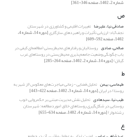
شماره 2، 1402، صفحه 346-361]
ص
صادقی نیا، علیرضا
تغییرات اقلیمی و کشاورزی در شهرستان
نجف‌آباد: ارزیابی تأثیرات و راهبردهای سازگاری
[دوره 14، شماره 4،
1402، صفحه 592-609]
صالحی، صادق
روستائیان و رفتارهای محیط‌زیستی (مطالعه‌ای کیفی در
باب چگونگی وضعیت جامعه‌پذیری محیط‌زیستی در روستاهای غرب
گیلان)
[دوره 14، شماره 2، 1402، صفحه 264-285]
ط
طهماسی، بهمن
تحلیل فضایی - زمانی مهاجرت‌های معکوس (از شهر به
روستا) در ایران
[دوره 14، شماره 3، 1402، صفحه 422-443]
طیب نیا، سیدهادی
تحلیل نقش مدیریت مبتنی بر حکمروایی خوب
روستایی در شکل‌گیری روستاهای خلاق (موردمطالعه: شهرستان
رشتخوار)
[دوره 14، شماره 4، 1402، صفحه 634-655]
ع
عبدشاهی، عباس
امنیت غذایی و عوامل مؤثر بر آن در جوامع