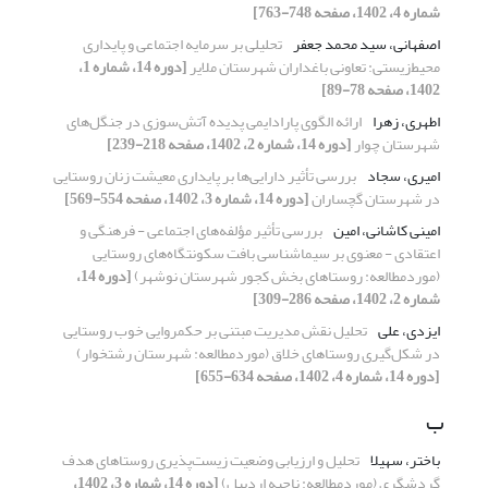
شماره 4، 1402، صفحه 748-763]
اصفهانی، سید محمد جعفر
تحلیلی بر سرمایه اجتماعی و پایداری
‌محیط‌زیستی‌: تعاونی باغداران شهرستان ملایر
[دوره 14، شماره 1،
1402، صفحه 78-89]
اطهری، زهرا
ارائه الگوی پارادایمی پدیده آتش‌سوزی در جنگل‌های
شهرستان چوار
[دوره 14، شماره 2، 1402، صفحه 218-239]
امیری، سجاد
بررسی تأثیر دارایی‌ها بر پایداری معیشت زنان روستایی
در شهرستان گچساران
[دوره 14، شماره 3، 1402، صفحه 554-569]
امینی کاشانی، امین
بررسی تأثیر مؤلفه‌های اجتماعی - فرهنگی و
اعتقاد‌ی - معنوی بر سیماشناسی بافت سکونتگاه‌های روستایی
(موردمطالعه: روستاهای بخش کجور شهرستان نوشهر)
[دوره 14،
شماره 2، 1402، صفحه 286-309]
ایزدی، علی
تحلیل نقش مدیریت مبتنی بر حکمروایی خوب روستایی
در شکل‌گیری روستاهای خلاق (موردمطالعه: شهرستان رشتخوار)
[دوره 14، شماره 4، 1402، صفحه 634-655]
ب
باختر، سهیلا
تحلیل و ارزیابی وضعیت زیست‌پذیری روستاهای هدف
گردشگری (موردمطالعه: ناحیه اردبیل)
[دوره 14، شماره 3، 1402،