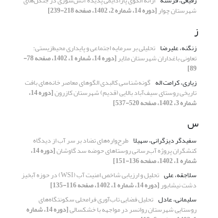
رفیعی، فرشته
ارائه الگوی پارادایمی پدیده آتش‌سوزی در جنگل‌های
شهرستان چوار
[دوره 14، شماره 2، 1402، صفحه 218-239]
ز
زنگنه، علیرضا
تحلیلی بر سرمایه اجتماعی و پایداری ‌محیط‌زیستی‌:
تعاونی باغداران شهرستان ملایر
[دوره 14، شماره 1، 1402، صفحه 78-
89]
زیاری، کرامت اله
گونه‌شناسی کالبدی الگوهای معاصر خانه‌های بافت
تاریخی روستای سیف‌آباد بالایی (قدیم) شهرستان کازرون
[دوره 14،
شماره 3، 1402، صفحه 520-537]
س
سفیدگر دیزگرانی، سهیلا
طرح‌واره‌های تضاد بر سر آب از دیدگاه
کنشگران پروژه آب‌رسانی روستاهای حوضه سد گاوشان
[دوره 14،
شماره 1، 1402، صفحه 136-151]
سلاجقه، علی
تحلیل و ارزیابی شاخص امنیت آب (WSI) در حوزه آبخیز
دشت نیشابور
[دوره 14، شماره 1، 1402، صفحه 116-135]
سلیمانی، عادل
تحلیل فضایی تاب‌آوری فرامحلی سکونتگاه‌های
روستایی شهرستان روانسر در مواجهه با خشکسالی
[دوره 14، شماره