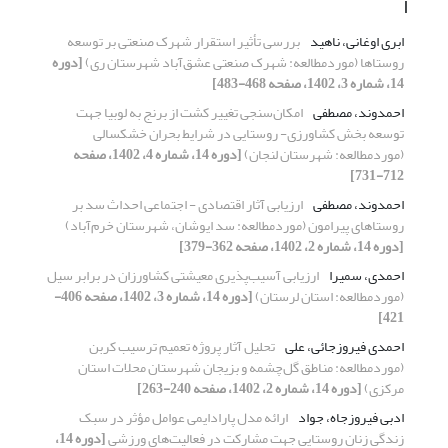
ا
ابری اوغانی، ناهید
بررسی تأثیر استقرار شهرک صنعتی بر توسعه
روستاها (موردمطالعه: شهرک صنعتی عشق‌آباد شهرستان ری)
[دوره
14، شماره 3، 1402، صفحه 468-483]
احمدوند، مصطفی
امکان‌سنجی تغییر کشت از برنج به لوبیا جهت
توسعه بخش کشاورزی- روستایی در شرایط بحران خشکسالی
(موردمطالعه: شهرستان لنجان)
[دوره 14، شماره 4، 1402، صفحه
712-731]
احمدوند، مصطفی
ارزیابی آثار اقتصادی - اجتماعی احداث سد بر
روستاهای پیرامون (موردمطالعه: سد ایوشان، شهرستان خرم‌آباد)
[دوره 14، شماره 2، 1402، صفحه 362-379]
احمدی، سمیرا
ارزیابی آسیب‌پذیری معیشتی کشاورزان در برابر سیل
(موردمطالعه: استان لرستان)
[دوره 14، شماره 3، 1402، صفحه 406-
421]
احمدی فیروزجائی، علی
تحلیل آثار پروژه تعمیم ترسیب کربن
(موردمطالعه: مناطق گل‌چشمه و بزیجان شهرستان محلات استان
مرکزی)
[دوره 14، شماره 2، 1402، صفحه 240-263]
ادبی فیروزجاه، جواد
ارائه مدل پارادایمی عوامل مؤثر در سبک
زندگی زنان روستایی جهت مشارکت در فعالیت‌های ورزشی
[دوره 14،