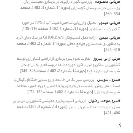
قربانی، معصومه
بررسی تأثیر دارایی‌ها بر پایداری معیشت زنان
روستایی در شهرستان گچساران
[دوره 14، شماره 3، 1402، صفحه
554-569]
قربانی، مهدی
تحلیل و ارزیابی شاخص امنیت آب (WSI) در حوزه
آبخیز دشت نیشابور
[دوره 14، شماره 1، 1402، صفحه 116-135]
قربانی، مهدی
ارائه مدل کسب‌و‌کار GHORBANI در بنگاه‌های خرد
به‌منظور توانمندسازی جوامع محلی
[دوره 14، شماره 2، 1402، صفحه
310-325]
قرنی آرانی، بهروز
تفاوت نحوه بهره‌برداری از اراضی کشاورزی توسط
کشاورزان ساکن و غیرساکن (موردمطالعه: روستاهای بخش چندار
شهرستان ساوجبلاغ)
[دوره 14، شماره 2، 1402، صفحه 326-345]
قنبری، سوسن
بررسی سیر تکامل خانه‌های روستایی جلگه‌ای گیلان با
استفاده از روش تشابه‌سنجی فرم و روابط فضایی پلان‌ها (موردمطالعه:
شهرستان تالش)
[دوره 14، شماره 1، 1402، صفحه 152-171]
قنبری موحد، رضوان
ارزیابی آسیب‌پذیری معیشتی کشاورزان در برابر
سیل (موردمطالعه: استان لرستان)
[دوره 14، شماره 3، 1402، صفحه
406-421]
ک