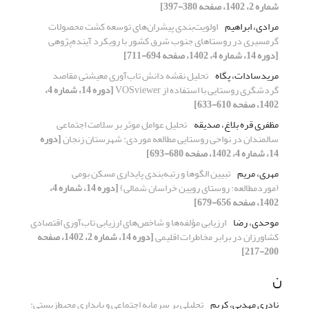
شماره 2، 1402، صفحه 380-397]
مرادی، ابراهیم
اولویت‌بندی پیشران‌های توسعه کشت محصولات
گرمسیری در روستاهای جنوب شرق کشور با رویکرد آینده‌پژوهی
[دوره 14، شماره 4، 1402، صفحه 694-711]
مریدسادات، پگاه
تحلیل نقشه دانش تاب‌آوری معیشتی مقاصد
گردشگری روستایی با استفاده از VOSviewer
[دوره 14، شماره 4،
1402، صفحه 610-633]
مظفری قره بلاغ، صدیقه
تحلیل عوامل موثر بر سلامت اجتماعی
سالمندان در نواحی روستایی مطالعه موردی: شهرستان زنجان
[دوره
14، شماره 4، 1402، صفحه 680-693]
مهری، مریم
تبیین الگوها و رتبه‌بندی پایداری مسکن بومی
(مورد‌مطالعه: روستای رویین خراسان شمالی)
[دوره 14، شماره 4،
1402، صفحه 656-679]
موحدی، رضا
ارزیابی مؤلفه‌ها و ‌شاخص‌های ارزیابی تاب‌آوری اقتصادی
کشاورزان در برابر مخاطرات اقلیمی
[دوره 14، شماره 2، 1402، صفحه
200-217]
ن
نادری مهدیی، کریم
تحلیلی بر سرمایه اجتماعی و پایداری ‌محیط‌زیستی‌: