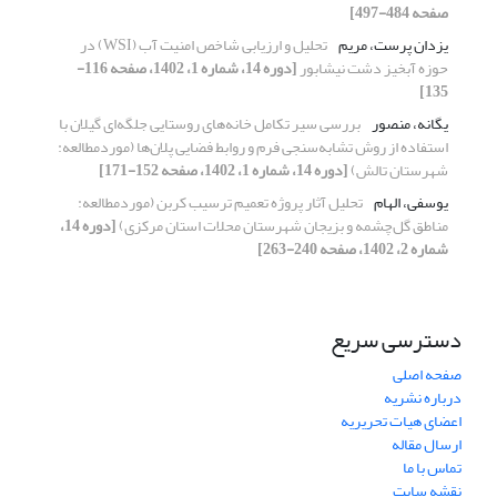
صفحه 484-497]
یزدان پرست، مریم
تحلیل و ارزیابی شاخص امنیت آب (WSI) در
حوزه آبخیز دشت نیشابور
[دوره 14، شماره 1، 1402، صفحه 116-
135]
یگانه، منصور
بررسی سیر تکامل خانه‌های روستایی جلگه‌ای گیلان با
استفاده از روش تشابه‌سنجی فرم و روابط فضایی پلان‌ها (موردمطالعه:
شهرستان تالش)
[دوره 14، شماره 1، 1402، صفحه 152-171]
یوسفی، الهام
تحلیل آثار پروژه تعمیم ترسیب کربن (موردمطالعه:
مناطق گل‌چشمه و بزیجان شهرستان محلات استان مرکزی)
[دوره 14،
شماره 2، 1402، صفحه 240-263]
دسترسی سریع
صفحه اصلی
درباره نشریه
اعضای هیات تحریریه
ارسال مقاله
تماس با ما
نقشه سایت