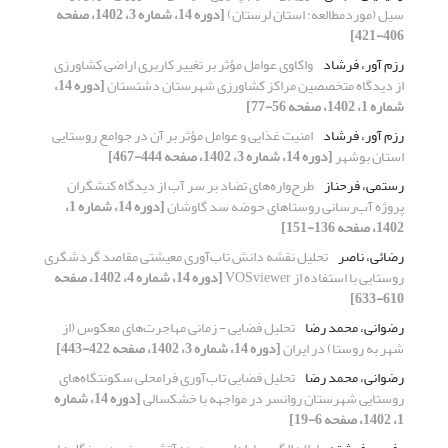
سیل (موردمطالعه: استان لرستان)
[دوره 14، شماره 3، 1402، صفحه
406-421]
رزم آور، فرشاد
واکاوی عوامل مؤثر بر تغییر کاربری اراضی کشاورزی
از دیدگاه متخصصین مراکز کشاورزی شهرستان دشتستان
[دوره 14،
شماره 1، 1402، صفحه 56-77]
رزم آور، فرشاد
امنیت غذایی و عوامل مؤثر بر آن در جوامع روستایی
استان بوشهر
[دوره 14، شماره 3، 1402، صفحه 444-467]
رستمی، فرحناز
طرح‌واره‌های تضاد بر سر آب از دیدگاه کنشگران
پروژه آب‌رسانی روستاهای حوضه سد گاوشان
[دوره 14، شماره 1،
1402، صفحه 136-151]
رضائی، ناصر
تحلیل نقشه دانش تاب‌آوری معیشتی مقاصد گردشگری
روستایی با استفاده از VOSviewer
[دوره 14، شماره 4، 1402، صفحه
610-633]
رضوانی، محمد رضا
تحلیل فضایی - زمانی مهاجرت‌های معکوس (از
شهر به روستا) در ایران
[دوره 14، شماره 3، 1402، صفحه 422-443]
رضوانی، محمد رضا
تحلیل فضایی تاب‌آوری فرامحلی سکونتگاه‌های
روستایی شهرستان روانسر در مواجهه با خشکسالی
[دوره 14، شماره
1، 1402، صفحه 6-19]