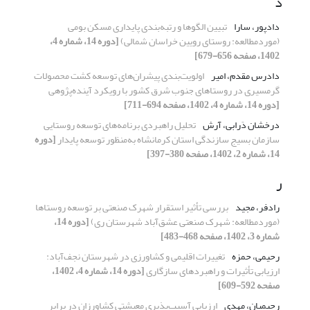
د
دادپور، سارا
تبیین الگوها و رتبه‌بندی پایداری مسکن بومی
(مورد‌مطالعه: روستای رویین خراسان شمالی)
[دوره 14، شماره 4،
1402، صفحه 656-679]
دادرس مقدم، امیر
اولویت‌بندی پیشران‌های توسعه کشت محصولات
گرمسیری در روستاهای جنوب شرق کشور با رویکرد آینده‌پژوهی
[دوره 14، شماره 4، 1402، صفحه 694-711]
درخشان دَرابی، آرش
تحلیل راهبردی برنامه‌های توسعه روستایی
سازمان بسیج سازندگی استان کرمانشاه به‌منظور توسعه پایدار
[دوره
14، شماره 2، 1402، صفحه 380-397]
ر
رادفر، مجید
بررسی تأثیر استقرار شهرک صنعتی بر توسعه روستاها
(موردمطالعه: شهرک صنعتی عشق‌آباد شهرستان ری)
[دوره 14،
شماره 3، 1402، صفحه 468-483]
رحیمی، حمزه
تغییرات اقلیمی و کشاورزی در شهرستان نجف‌آباد:
ارزیابی تأثیرات و راهبردهای سازگاری
[دوره 14، شماره 4، 1402،
صفحه 592-609]
رحیمیان، مهدی
ارزیابی آسیب‌پذیری معیشتی کشاورزان در برابر