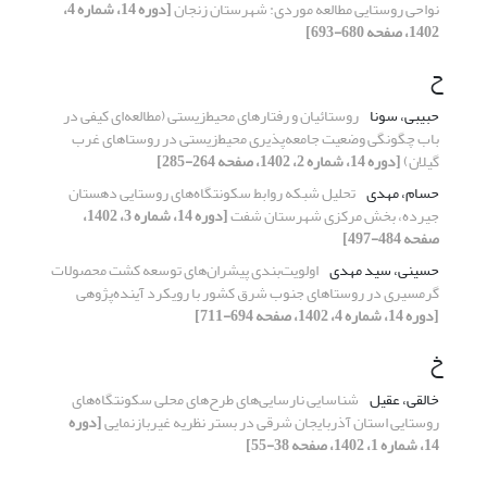
نواحی روستایی مطالعه موردی: شهرستان زنجان
[دوره 14، شماره 4،
1402، صفحه 680-693]
ح
حبیبی، سونا
روستائیان و رفتارهای محیط‌زیستی (مطالعه‌ای کیفی در
باب چگونگی وضعیت جامعه‌پذیری محیط‌زیستی در روستاهای غرب
گیلان)
[دوره 14، شماره 2، 1402، صفحه 264-285]
حسام، مهدی
تحلیل شبکه روابط سکونتگاه‌های روستایی دهستان
جیرده، بخش مرکزی شهرستان شفت
[دوره 14، شماره 3، 1402،
صفحه 484-497]
حسینی، سید مهدی
اولویت‌بندی پیشران‌های توسعه کشت محصولات
گرمسیری در روستاهای جنوب شرق کشور با رویکرد آینده‌پژوهی
[دوره 14، شماره 4، 1402، صفحه 694-711]
خ
خالقی، عقیل
شناسایی نارسایی‌های طرح‌های محلی سکونتگاه‌های
روستایی استان آذربایجان شرقی در بستر نظریه غیربازنمایی
[دوره
14، شماره 1، 1402، صفحه 38-55]