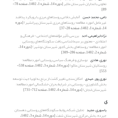
تعاونی باغداران شهرستان ملایر
[دوره 14، شماره 1، 1402، صفحه 78-
89]
نامی، محمد حسن
آمایش دفاعی روستاهای مرزی با رویکرد پدافند
غیرعامل (مورد مطالعه: روستاهای مرزی شهرستان پیرانشهر)
[دوره
14، شماره 1، 1402، صفحه 20-37]
نژادابراهیمی، احد
بررسی تأثیر مؤلفه‌های اجتماعی - فرهنگی و
اعتقاد‌ی - معنوی بر سیماشناسی بافت سکونتگاه‌های روستایی
(موردمطالعه: روستاهای بخش کجور شهرستان نوشهر)
[دوره 14،
شماره 2، 1402، صفحه 286-309]
نوری، هادی
نوسازی و فرهنگ سیاسی روستایی (موردمطالعه:
روستائیان شهرستان ماکو)
[دوره 14، شماره 3، 1402، صفحه 538-
553]
نوری پور، مهدی
امکان‌سنجی تغییر کشت از برنج به لوبیا جهت توسعه
بخش کشاورزی- روستایی در شرایط بحران خشکسالی (موردمطالعه:
شهرستان لنجان)
[دوره 14، شماره 4، 1402، صفحه 712-731]
ی
یاسوری، مجید
تحلیل شبکه روابط سکونتگاه‌های روستایی دهستان
جیرده، بخش مرکزی شهرستان شفت
[دوره 14، شماره 3، 1402،