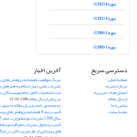
دوره 4 (1392)
دوره 3 (1391)
دوره 2 (1390)
دوره 1 (1389)
دسترسی سریع
آخرین اخبار
صفحه اصلی
تبریک موفقیت فصلنامه پژوهش های رو
درباره نشریه
نشریات علمی جهان اسلام به همراهان 
اعضای هیات تحریریه
ثبت مشخصات کامل تمام نویسندگان به
ارسال مقاله
در زمان ارسال مقاله
1398-10-15
تماس با ما
عدم صدور نامه پذیرش مقاله به صور
نقشه سایت
کسب رتبه A فصلنامه پژوهش های ر
سال 1396 نشریات توسط وزارت عتف
03
کسب رتبه اول نشریات جغرافیا توسط 
های روستایی از نظر ضریب تاثیر در پایگ