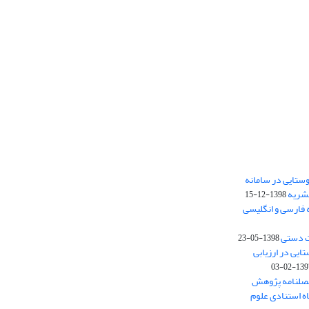
ستایی در سامانه
نشریه
1398-12-15
 فارسی و انگلیسی
ت دستی
1398-05-23
وستایی در ارزیابی
1397-02-
فصلنامه پژوهش
اه استنادی علوم