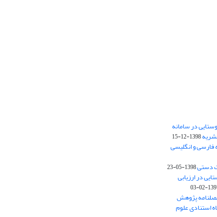
ستایی در سامانه
نشریه
1398-12-15
 فارسی و انگلیسی
ت دستی
1398-05-23
وستایی در ارزیابی
1397-02-
فصلنامه پژوهش
اه استنادی علوم