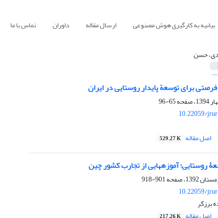
بیانیه به کارگیری هوش مصنوعی
ارسال مقاله
داوران
تماس با ما
دی، حسن
رصتی برای توسعة پایدار روستایی در ایران
65-96
10.22059/jru
اصل مقاله
529.27 K
عۀ روستایی؛ آموزه‏هایی از تجارب کشور چین
901-918
10.22059/jru
 برزگر
اصل مقاله
217.26 K