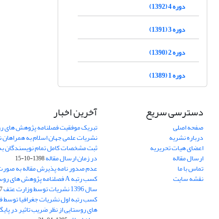
دوره 4 (1392)
دوره 3 (1391)
دوره 2 (1390)
دوره 1 (1389)
دسترسی سریع
آخرین اخبار
صفحه اصلی
تبریک موفقیت فصلنامه پژوهش های رو
درباره نشریه
نشریات علمی جهان اسلام به همراهان 
اعضای هیات تحریریه
ثبت مشخصات کامل تمام نویسندگان به
ارسال مقاله
در زمان ارسال مقاله
1398-10-15
تماس با ما
عدم صدور نامه پذیرش مقاله به صور
نقشه سایت
کسب رتبه A فصلنامه پژوهش های ر
سال 1396 نشریات توسط وزارت عتف
03
کسب رتبه اول نشریات جغرافیا توسط 
های روستایی از نظر ضریب تاثیر در پایگ