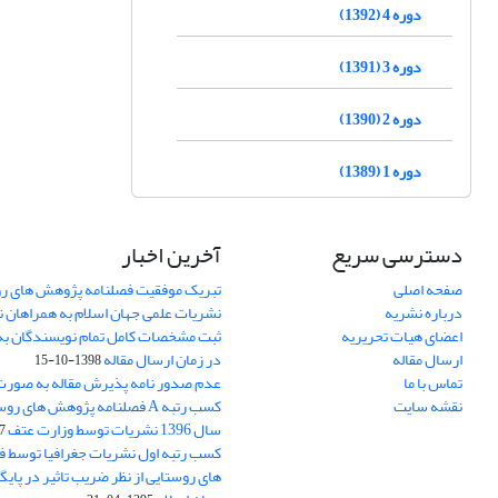
دوره 4 (1392)
دوره 3 (1391)
دوره 2 (1390)
دوره 1 (1389)
دسترسی سریع
آخرین اخبار
صفحه اصلی
تبریک موفقیت فصلنامه پژوهش های رو
درباره نشریه
نشریات علمی جهان اسلام به همراهان 
اعضای هیات تحریریه
ثبت مشخصات کامل تمام نویسندگان به
ارسال مقاله
در زمان ارسال مقاله
1398-10-15
تماس با ما
عدم صدور نامه پذیرش مقاله به صور
نقشه سایت
کسب رتبه A فصلنامه پژوهش های ر
سال 1396 نشریات توسط وزارت عتف
03
کسب رتبه اول نشریات جغرافیا توسط 
های روستایی از نظر ضریب تاثیر در پایگ