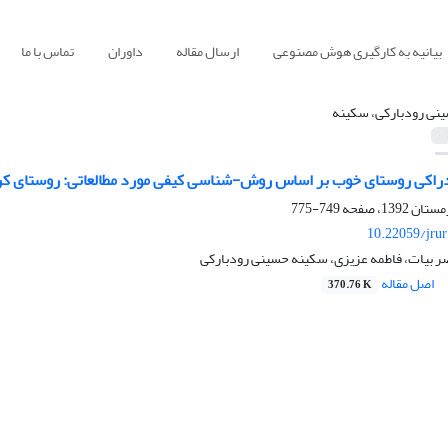
بیانیه به کارگیری هوش مصنوعی
ارسال مقاله
داوران
تماس با ما
نی رودبارکی، سکینه
دراکی روستای خوب بر اساس روش-شناسی کیفی مورد مطالعاتی: روستای 
749-775
10.22059/jru
ر بیات، فاطمه عزیزی، سکینه حسینی رودبارکی
اصل مقاله
370.76 K