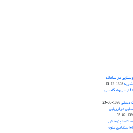
ستایی در سامانه
نشریه
1398-12-15
 فارسی و انگلیسی
ت دستی
1398-05-23
وستایی در ارزیابی
1397-02-
فصلنامه پژوهش
اه استنادی علوم