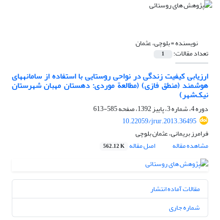
نویسنده =
بلوچی، عثمان
تعداد مقالات:
1
ارزیابی کیفیت زندگی در نواحی روستایی با استفاده از سامانه‏های
هوشمند (منطق فازی) (مطالعة موردی: دهستان مهبان شهرستان
نیک‌شهر)
دوره 4، شماره 3، پاییز 1392، صفحه
585-613
10.22059/jrur.2013.36495
فرامرز بریمانی، عثمان بلوچی
مشاهده مقاله
اصل مقاله
562.12 K
مقالات آماده انتشار
شماره جاری