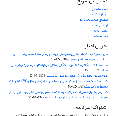
دسترسی سریع
صفحه اصلی
درباره نشریه
اعضای هیات تحریریه
ارسال مقاله
تماس با ما
نقشه سایت
آخرین اخبار
تبریک موفقیت فصلنامه پژوهش های روستایی در سامانه نشریات علمی
جهان اسلام به همراهان نشریه
1398-12-15
ثبت مشخصات کامل تمام نویسندگان به فارسی و انگلیسی در زمان ارسال
مقاله
1398-10-15
عدم صدور نامه پذیرش مقاله به صورت دستی
1398-05-23
کسب رتبه A فصلنامه پژوهش های روستایی در ارزیابی سال 1396 نشریات
توسط وزارت عتف
1397-02-03
کسب رتبه اول نشریات جغرافیا توسط فصلنامه پژوهش های روستایی از نظر
ضریب تاثیر در پایگاه استنادی علوم جهان اسلام
1395-04-21
اشتراک خبرنامه
برای دریافت اخبار و اطلاعیه های مهم نشریه در خبرنامه نشریه مشترک