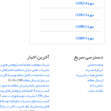
دوره 4 (1392)
دوره 3 (1391)
دوره 2 (1390)
دوره 1 (1389)
دسترسی سریع
آخرین اخبار
صفحه اصلی
تبریک موفقیت فصلنامه پژوهش های رو
درباره نشریه
نشریات علمی جهان اسلام به همراهان 
اعضای هیات تحریریه
ثبت مشخصات کامل تمام نویسندگان به
ارسال مقاله
در زمان ارسال مقاله
1398-10-15
تماس با ما
عدم صدور نامه پذیرش مقاله به صور
نقشه سایت
کسب رتبه A فصلنامه پژوهش های ر
سال 1396 نشریات توسط وزارت عتف
03
کسب رتبه اول نشریات جغرافیا توسط 
های روستایی از نظر ضریب تاثیر در پایگ