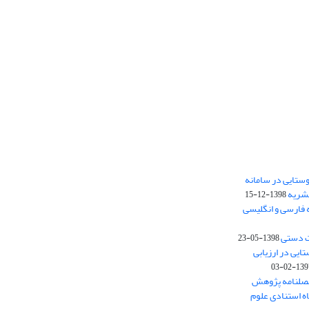
ستایی در سامانه
نشریه
1398-12-15
 فارسی و انگلیسی
ت دستی
1398-05-23
وستایی در ارزیابی
1397-02-
فصلنامه پژوهش
اه استنادی علوم