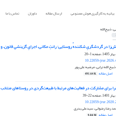
بیانیه به کارگیری هوش مصنوعی
ارسال مقاله
داوران
تماس با ما
ی، ذبیح‌الله
‌زا در گردشگریِ شکنندهٔ روستایی: رانتِ مکانی، اجرایِ گزینشیِ قانون، و اف
1-20
10.22059/jrur.2026
بیح الله ترابی، مرضیه علی پور
اصل مقاله
491.64 K
را برای مشارکت در فعالیت‌های مرتبط با طبیعت‌گردی در روستاهای منتخب
22-39
10.22059/jrur.2020
محمد رضا رضوانی، سیدعلی بدری
اصل مقاله
9.84 M