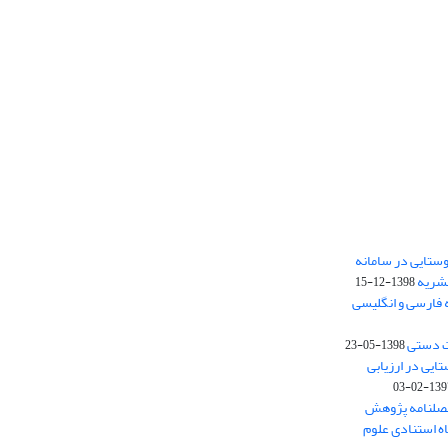
ستایی در سامانه
نشریه
1398-12-15
 فارسی و انگلیسی
ت دستی
1398-05-23
وستایی در ارزیابی
1397-02-
فصلنامه پژوهش
اه استنادی علوم