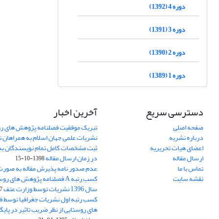
دوره 4 (1392)
دوره 3 (1391)
دوره 2 (1390)
دوره 1 (1389)
دسترسی سریع
آخرین اخبار
صفحه اصلی
تبریک موفقیت فصلنامه پژوهش های رو
درباره نشریه
نشریات علمی جهان اسلام به همراهان 
اعضای هیات تحریریه
ثبت مشخصات کامل تمام نویسندگان به
ارسال مقاله
در زمان ارسال مقاله
1398-10-15
تماس با ما
عدم صدور نامه پذیرش مقاله به صور
نقشه سایت
کسب رتبه A فصلنامه پژوهش های ر
سال 1396 نشریات توسط وزارت عتف
03
کسب رتبه اول نشریات جغرافیا توسط 
های روستایی از نظر ضریب تاثیر در پایگ