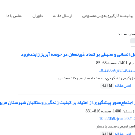
بیانیه به کارگیری هوش مصنوعی
ارسال مقاله
داوران
تماس با ما
سار، محمد
مل انسانی و محیطی بر تضاد ذی‌نفعان در حوضه آبریز زاینده‌رود
68-85
10.22059/jrur.2022
عیل کرمی دهکردی، محمد بادسار، مهرداد مقدس
اصل مقاله
4.14 M
 اجتماع‌محور پیشگیری از اعتیاد بر کیفیت زندگی روستائیان شهرستان مریو
816-831
10.22059/jrur.2021
امیر نعیمی، محمد بادسار
اصل مقاله
3.19 M