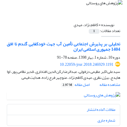
نویسنده =
کاظم نژاد، مهدی
تعداد مقالات:
1
تحلیلی بر پذیرش اجتماعی تأمین آب جهت خودکفایی گندم تا افق
1404 جمهوری اسلامی ایران
دوره 10، شماره 1، بهار 1398، صفحه
78-91
10.22059/jrur.2018.246929.1191
سیدعلی اکبر عظیمی دزفولی، عبدالرضا رکن الدین افتخاری، قدیر نظامی پور، اوا
هایدج، بیژن نظری، مهدی کاظم نژاد، منوچهر فرج زاده، هدایت فهمی
مشاهده مقاله
اصل مقاله
2.97 M
مقالات آماده انتشار
شماره جاری