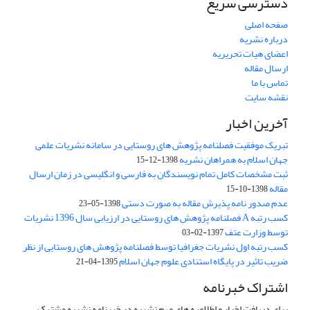
دسترسی سریع
صفحه اصلی
درباره نشریه
اعضای هیات تحریریه
ارسال مقاله
تماس با ما
نقشه سایت
آخرین اخبار
تبریک موفقیت فصلنامه پژوهش های روستایی در سامانه نشریات علمی
جهان اسلام به همراهان نشریه
1398-12-15
ثبت مشخصات کامل تمام نویسندگان به فارسی و انگلیسی در زمان ارسال
مقاله
1398-10-15
عدم صدور نامه پذیرش مقاله به صورت دستی
1398-05-23
کسب رتبه A فصلنامه پژوهش های روستایی در ارزیابی سال 1396 نشریات
توسط وزارت عتف
1397-02-03
کسب رتبه اول نشریات جغرافیا توسط فصلنامه پژوهش های روستایی از نظر
ضریب تاثیر در پایگاه استنادی علوم جهان اسلام
1395-04-21
اشتراک خبرنامه
برای دریافت اخبار و اطلاعیه های مهم نشریه در خبرنامه نشریه مشترک