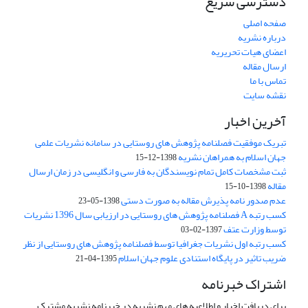
دسترسی سریع
صفحه اصلی
درباره نشریه
اعضای هیات تحریریه
ارسال مقاله
تماس با ما
نقشه سایت
آخرین اخبار
تبریک موفقیت فصلنامه پژوهش های روستایی در سامانه نشریات علمی
جهان اسلام به همراهان نشریه
1398-12-15
ثبت مشخصات کامل تمام نویسندگان به فارسی و انگلیسی در زمان ارسال
مقاله
1398-10-15
عدم صدور نامه پذیرش مقاله به صورت دستی
1398-05-23
کسب رتبه A فصلنامه پژوهش های روستایی در ارزیابی سال 1396 نشریات
توسط وزارت عتف
1397-02-03
کسب رتبه اول نشریات جغرافیا توسط فصلنامه پژوهش های روستایی از نظر
ضریب تاثیر در پایگاه استنادی علوم جهان اسلام
1395-04-21
اشتراک خبرنامه
برای دریافت اخبار و اطلاعیه های مهم نشریه در خبرنامه نشریه مشترک