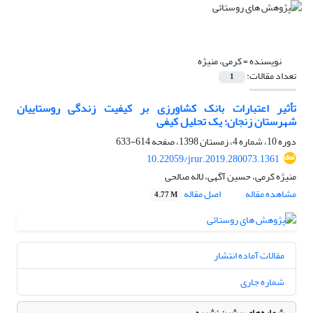
نویسنده =
کرمی، منیژه
تعداد مقالات:
1
تأثیر اعتبارات بانک کشاورزی بر کیفیت زندگی روستاییان
شهرستان زنجان؛ یک تحلیل کیفی
دوره 10، شماره 4، زمستان 1398، صفحه
614-633
10.22059/jrur.2019.280073.1361
منیژه کرمی، حسین آگهی، لاله صالحی
مشاهده مقاله
اصل مقاله
4.77 M
مقالات آماده انتشار
شماره جاری
شماره‌های پیشین نشریه