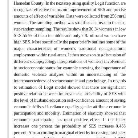
Hamedan County. In the next step, using quality Logit function, are
recognized effective factors on improvement of SES and precise
amounts of effect of variables. Data were collected from 256 rural
women. The sampling method was stratified and used in the next
step random sampling. The results show that 36.3% women’s in low
SES, 55.9% of them in middle and only 7.8% of rural women have
high SES. More specifically, the paper briefly outlines some of the
major characteristics of women’s traditional nonagricultural
employment within rural areas. It then moves on to a discussion of
different sociopsycology interpretations of women’s involvement
in socioeconomic status, for example stressing the importance of
domestic violence analyses within an understanding of the
interconnectedness of socioeconomic and psychology. In regards
to estimation of Logit model showed that there are significant
positive relation between improvement probability of SES with
the level of husband education, self-confidence, amount of saving,
economic skills, self-reliance, equality gender attribute, economic
participation and mobility. Estimation of elasticity showed that
economic participation has most positive effect. If this index
increases one percent, the probability of SES increases 0.488
percent. Also according to marginal effect, by increasing this index