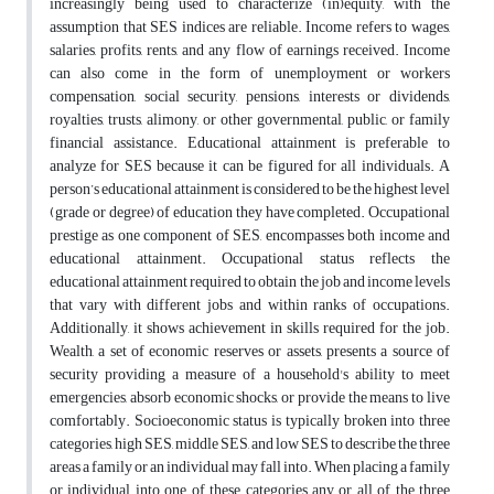
increasingly being used to characterize (in)equity, with the
assumption that SES indices are reliable. Income refers to wages,
salaries, profits, rents, and any flow of earnings received. Income
can also come in the form of unemployment or workers
compensation, social security, pensions, interests or dividends,
royalties, trusts, alimony, or other governmental, public, or family
financial assistance. Educational attainment is preferable to
analyze for SES because it can be figured for all individuals. A
person’s educational attainment is considered to be the highest level
(grade or degree) of education they have completed. Occupational
prestige as one component of SES, encompasses both income and
educational attainment. Occupational status reflects the
educational attainment required to obtain the job and income levels
that vary with different jobs and within ranks of occupations.
Additionally, it shows achievement in skills required for the job.
Wealth, a set of economic reserves or assets, presents a source of
security providing a measure of a household's ability to meet
emergencies, absorb economic shocks, or provide the means to live
comfortably. Socioeconomic status is typically broken into three
categories, high SES, middle SES, and low SES to describe the three
areas a family or an individual may fall into. When placing a family
or individual into one of these categories any or all of the three