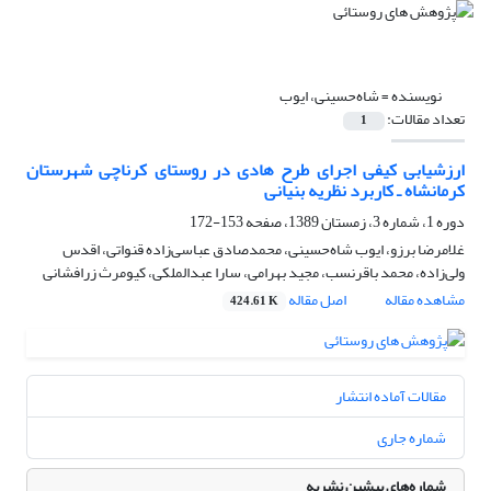
نویسنده =
شاه‌حسینی، ایوب
تعداد مقالات:
1
ارزشیابی کیفی اجرای طرح‌ هادی در روستای کرناچی شهرستان
کرمانشاه ـ کاربرد نظریه بنیانی
دوره 1، شماره 3، زمستان 1389، صفحه
153-172
غلامرضا برزو، ایوب شاه‌حسینی، محمدصادق عباسی‌زاده قنواتی، اقدس
ولی‌زاده، محمد باقرنسب، مجید بهرامی، سارا عبدالملکی، کیومرث زرافشانی
مشاهده مقاله
اصل مقاله
424.61 K
مقالات آماده انتشار
شماره جاری
شماره‌های پیشین نشریه