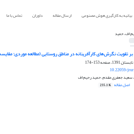
بیانیه به کارگیری هوش مصنوعی
ارسال مقاله
داوران
تماس با ما
م اف، حمید
بر تقویت نگرش‌های کارآفرینانه در مناطق روستایی (مطالعه موردی: مقایس
153-174
10.22059/jru
سعید جعفری مقدم، حمید رحیم اف
اصل مقاله
235.1 K