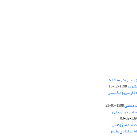
ستایی در سامانه
نشریه
1398-12-15
 فارسی و انگلیسی
ت دستی
1398-05-23
وستایی در ارزیابی
1397-02-
فصلنامه پژوهش
اه استنادی علوم