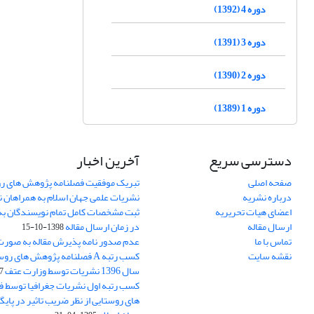
دوره 4 (1392)
دوره 3 (1391)
دوره 2 (1390)
دوره 1 (1389)
دسترسی سریع
آخرین اخبار
صفحه اصلی
تبریک موفقیت فصلنامه پژوهش های رو
درباره نشریه
نشریات علمی جهان اسلام به همراهان 
اعضای هیات تحریریه
ثبت مشخصات کامل تمام نویسندگان به
ارسال مقاله
در زمان ارسال مقاله
1398-10-15
تماس با ما
عدم صدور نامه پذیرش مقاله به صور
نقشه سایت
کسب رتبه A فصلنامه پژوهش های ر
سال 1396 نشریات توسط وزارت عتف
03
کسب رتبه اول نشریات جغرافیا توسط 
های روستایی از نظر ضریب تاثیر در پایگ