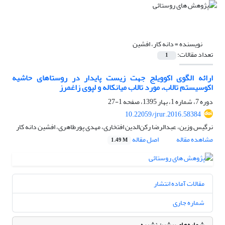
نویسنده =
دانه کار، افشین
تعداد مقالات:
1
ارائه الگوی اکوویلج جهت زیست پایدار در روستاهای حاشیه
اکوسیستم تالاب، مورد تالاب میانکاله و لپوی زاغمرز
دوره 7، شماره 1، بهار 1395، صفحه
1-27
10.22059/jrur.2016.58384
نرگیس وزین، عبدالرضا رکن‌الدین افتخاری، مهدی پورطاهری، افشین دانه کار
مشاهده مقاله
اصل مقاله
1.49 M
مقالات آماده انتشار
شماره جاری
شماره‌های پیشین نشریه