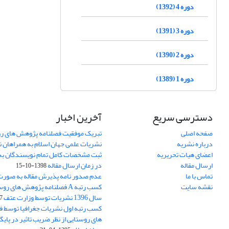
دوره 4 (1392)
دوره 3 (1391)
دوره 2 (1390)
دوره 1 (1389)
دسترسی سریع
آخرین اخبار
صفحه اصلی
تبریک موفقیت فصلنامه پژوهش های رو
درباره نشریه
نشریات علمی جهان اسلام به همراهان 
اعضای هیات تحریریه
ثبت مشخصات کامل تمام نویسندگان به
ارسال مقاله
در زمان ارسال مقاله
1398-10-15
تماس با ما
عدم صدور نامه پذیرش مقاله به صور
نقشه سایت
کسب رتبه A فصلنامه پژوهش های ر
سال 1396 نشریات توسط وزارت عتف
03
کسب رتبه اول نشریات جغرافیا توسط 
های روستایی از نظر ضریب تاثیر در پایگ