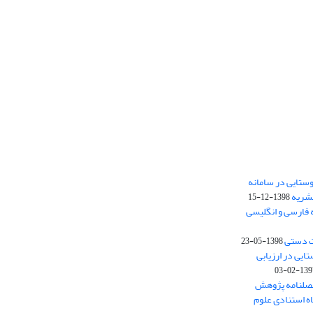
ستایی در سامانه
نشریه
1398-12-15
 فارسی و انگلیسی
ت دستی
1398-05-23
وستایی در ارزیابی
1397-02-
فصلنامه پژوهش
اه استنادی علوم