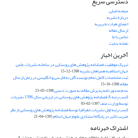
دسترسی سریع
صفحه اصلی
درباره نشریه
اعضای هیات تحریریه
ارسال مقاله
تماس با ما
نقشه سایت
آخرین اخبار
تبریک موفقیت فصلنامه پژوهش های روستایی در سامانه نشریات علمی
جهان اسلام به همراهان نشریه
1398-12-15
ثبت مشخصات کامل تمام نویسندگان به فارسی و انگلیسی در زمان ارسال
مقاله
1398-10-15
عدم صدور نامه پذیرش مقاله به صورت دستی
1398-05-23
کسب رتبه A فصلنامه پژوهش های روستایی در ارزیابی سال 1396 نشریات
توسط وزارت عتف
1397-02-03
کسب رتبه اول نشریات جغرافیا توسط فصلنامه پژوهش های روستایی از نظر
ضریب تاثیر در پایگاه استنادی علوم جهان اسلام
1395-04-21
اشتراک خبرنامه
برای دریافت اخبار و اطلاعیه های مهم نشریه در خبرنامه نشریه مشترک