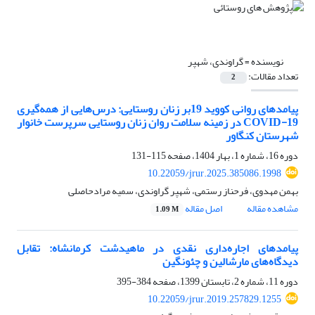
نویسنده =
گراوندی، شهپر
تعداد مقالات:
2
پیامدهای روانی کووید 19بر زنان روستایی: درس‌هایی از همه‌گیری
COVID-19 در زمینه سلامت روان زنان روستایی سرپرست خانوار
شهرستان کنگاور
دوره 16، شماره 1، بهار 1404، صفحه
115-131
10.22059/jrur.2025.385086.1998
بهمن مهدوی، فرحناز رستمی، شهپر گراوندی، سمیه مرادحاصلی
مشاهده مقاله
اصل مقاله
1.09 M
پیامدهای اجاره‌داری نقدی در ماهیدشت کرمانشاه: تقابل
دیدگاه‌های مارشالین و چئونگین
دوره 11، شماره 2، تابستان 1399، صفحه
384-395
10.22059/jrur.2019.257829.1255