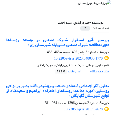
نویسنده =
فیروزآبادی، سید احمد
تعداد مقالات:
2
بررسی تأثیر استقرار شهرک صنعتی بر توسعه روستاها
(موردمطالعه: شهرک صنعتی عشق‌آباد شهرستان ری)
دوره 14، شماره 3، پاییز 1402، صفحه
468-483
10.22059/jrur.2023.348030.1770
ناهید ابری اوغانی، سید احمد فیروزآبادی، مجید رادفر
مشاهده مقاله
اصل مقاله
5.05 M
تحلیل آثار اجتماعی‌اقتصادی صنعت پتروشیمی قائد بصیر بر نواحی
روستایی (مورد مطالعه: روستاهای امامزاده ابراهیم و سعیدآباد از
توابع شهرستان گلپایگان)
دوره 8، شماره 2، تابستان 1396، صفحه
264-281
10.22059/jrur.2017.62678