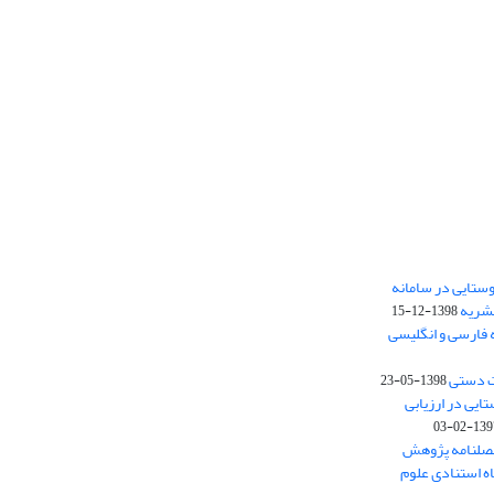
ستایی در سامانه
نشریه
1398-12-15
 فارسی و انگلیسی
ت دستی
1398-05-23
وستایی در ارزیابی
1397-02-
فصلنامه پژوهش
اه استنادی علوم