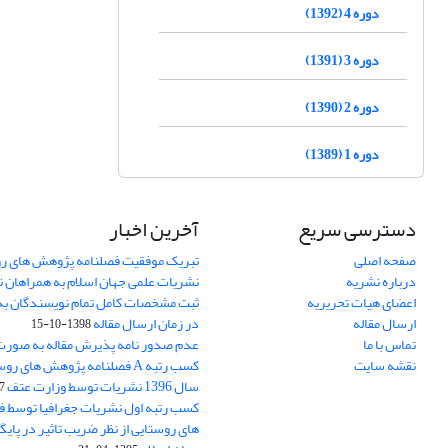
دوره 4 (1392)
دوره 3 (1391)
دوره 2 (1390)
دوره 1 (1389)
دسترسی سریع
آخرین اخبار
صفحه اصلی
تبریک موفقیت فصلنامه پژوهش های رو
درباره نشریه
نشریات علمی جهان اسلام به همراهان 
اعضای هیات تحریریه
ثبت مشخصات کامل تمام نویسندگان به
ارسال مقاله
در زمان ارسال مقاله
1398-10-15
تماس با ما
عدم صدور نامه پذیرش مقاله به صور
نقشه سایت
کسب رتبه A فصلنامه پژوهش های ر
سال 1396 نشریات توسط وزارت عتف
03
کسب رتبه اول نشریات جغرافیا توسط 
های روستایی از نظر ضریب تاثیر در پایگ