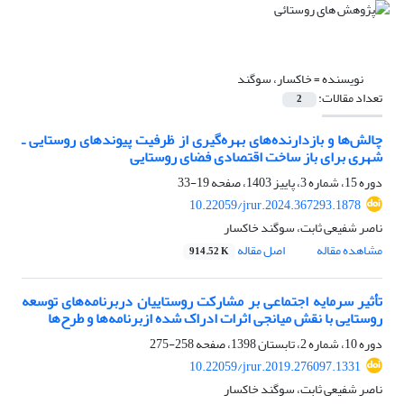
نویسنده =
خاکسار، سوگند
تعداد مقالات:
2
چالش‌ها و بازدارنده‌های بهره‌گیری از ظرفیت پیوندهای روستایی ـ
شهری برای باز ساخت اقتصادی فضای روستایی
دوره 15، شماره 3، پاییز 1403، صفحه
19-33
10.22059/jrur.2024.367293.1878
ناصر شفیعی ثابت، سوگند خاکسار
مشاهده مقاله
اصل مقاله
914.52 K
تأثیر سرمایه اجتماعی بر مشارکت روستاییان دربرنامه‌های توسعه
روستایی با نقش میانجی اثرات ادراک شده ازبرنامه‌ها و طرح‌ها
دوره 10، شماره 2، تابستان 1398، صفحه
258-275
10.22059/jrur.2019.276097.1331
ناصر شفیعی ثابت، سوگند خاکسار