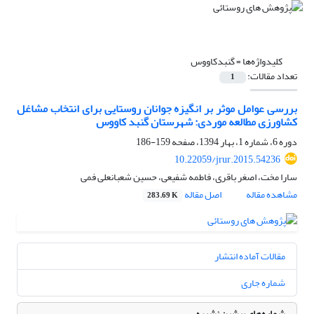
کلیدواژه‌ها =
گنبدکاووس
تعداد مقالات:
1
بررسی عوامل موثر بر انگیزه جوانان روستایی برای انتخاب مشاغل
کشاورزی مطالعه موردی: شهرستان گنبد کاووس
دوره 6، شماره 1، بهار 1394، صفحه
159-186
10.22059/jrur.2015.54236
سارا مخت، اصغر باقری، فاطمه شفیعی، حسین شعبانعلی فمی
مشاهده مقاله
اصل مقاله
283.69 K
مقالات آماده انتشار
شماره جاری
شماره‌های پیشین نشریه