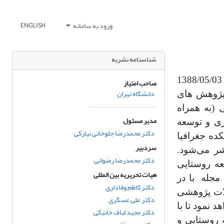
ورود به سامانه
ENGLISH
شناسنامه نشریه
توسط دانشکده جغرافیا در تاریخ 1388/05/03
صاحب امتیاز
دانشگاه تهران
ه است. مجله پژوهش های
(به همراه
مدیر مسئول
زی و توسعه
دکتر محمدرضا جلوخانی نیارکی
ده جغرافیا
سردبیر
شر می‌شود.
دکتر محمدرضا رضوانی
عه روستایی
هیات تحریریه بین المللی
مجله با در
دکتر کاظم وفاداری
لات پژوهشی
دکتر علی عسگری
 نمود تا با
دکتر مجید لباف خانیکی
 روستایی و