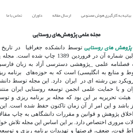
بیانیه به کارگیری هوش مصنوعی
ارسال مقاله
داوران
تماس با ما
مجله علمی پژوهش‌های روستایی
پژوهش های روستایی
تاسیس و اولین شماره آن در فروردین 1389 چاپ شد
 فصلنامه علمی _پژوهشی دسترسی آزاد به زبان فارسی 
 و منابع به انگلیسی) است که به حوزه‌های برنامه ری
رویکرد بین رشته ای در ایران دارد. این مجله توسط دانشک
ان و با حمایت علمی انجمن توسعه روستایی ایران منت
 هیئت تحریریه بر این بود که مجله بر برنامه ریزی و توس
ز باشد و این امر از آن زمان تاکنون حفظ شده است. این 
خلاق پژوهش و قوانین و مقررات دانشگاهی به چاپ مقا
ات مروری اختصاص دارد. بر این اساس این مجله تلاش خواهد
ط قوت، ضعف، فرصت­ها و تهدیدات برنامه ریزی و توسعه