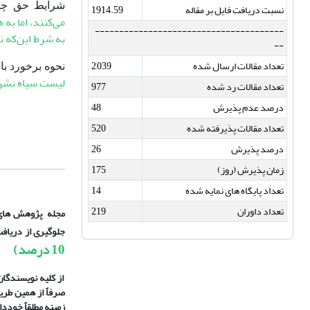
شرایط حق چا
نسبت دریافت فایل بر مقاله
1914.59
می‌کنند، اما به 
---------------------------------------
به شرط این‌که 
--
تعداد مقالات ارسال شده
2,039
نحوه برخورد ب
لیست سیاه نشریه
تعداد مقالات رد شده
977
درصد عدم پذیرش
48
تعداد مقالات پذیرفته شده
520
درصد پذیرش
26
زمان پذیرش (روز)
175
تعداد پایگاه های نمایه شده
14
تعداد داوران
219
مجله پژوهش های ر
جلوگیری از دریافت
10 درصد)
از کلیه نویسندگا
صرفاً از همین طری
زمینه مطلقاً خوددا