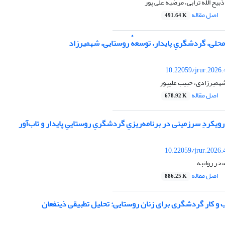
بیح الله ترابی، مرضیه علی پور
اصل مقاله
491.64 K
محلی، گردشگریِ پایدار، توسعهٔ روستایی، شهمیرزاد
10.22059/jrur.2026
همیرزادی، حبیب علیپور
اصل مقاله
678.92 K
رویکردِ سرزمینی در برنامه‌ریزیِ گردشگریِ روستاییِ پایدار و تاب‌آور
10.22059/jrur.2026
حر روانبه
اصل مقاله
886.25 K
 کار گردشگری برای زنان روستایی: تحلیل تطبیقی ​​ذینفعان