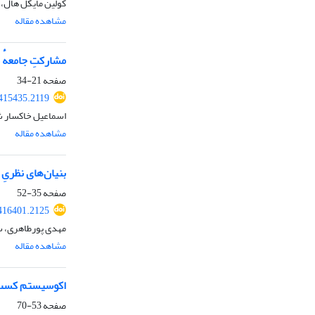
کولین مایکل هال، ذ
مشاهده مقاله
مشارکتِ جامعهٔ 
صفحه
21-34
.415435.2119
اسماعیل خاکسار ش
مشاهده مقاله
بنیان‌های نظریِ 
صفحه
35-52
.416401.2125
مهدی پورطاهری، س
مشاهده مقاله
اکوسیستم کسب و
صفحه
53-70