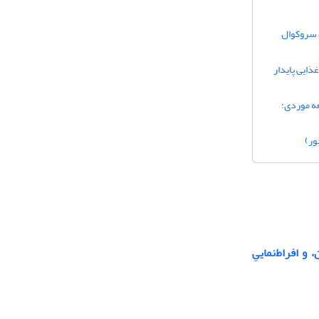
 سروکوال
ذایی پایدار
عه موردی:
ور)
و افراط‌نماییِ