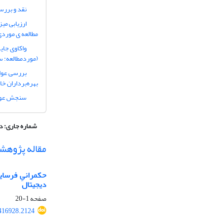
نقد و بررس
ارزیابی م
مطالعه ی موردی
واکاوی جای
(موردمطالعه: 
بررسی عوام
بهره‌برداران خ
سنجش عوامل
شماره جاری:
دوره 7
مقاله پژوهش
حکمرانیِ فرسایش
دیجیتال
صفحه
1-20
.416928.2124