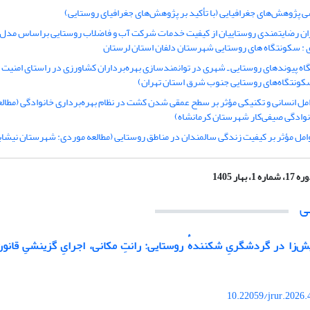
ی پژوهش‌های جغرافیایی (با تأکید بر پژوهش‌های جغرافیای روستایی)
یزان رضایتمندی روستاییان از کیفیت خدمات شرکت آب و فاضلاب روستایی براساس مدل
 : سکونتگاه های روستایی شهرستان دلفان استان لرستان
گاه پیوندهای روستایی ـ شهری در توانمندسازی بهره‌برداران کشاورزی در راستای امنیت غ
سکونتگاه‌های روستایی جنوب شرق استان تهران)
ل انسانی و تکنیکی مؤثر بر سطح عمقی شدن کشت در نظام بهره‌برداری خانوادگی (مطال
انوادگی صیفی‌کار شهرستان کرمانشاه)
 مؤثر بر کیفیت زندگی سالمندان در مناطق روستایی (مطالعه موردی: شهرستان نیشاب
1، شماره 1، بهار 1405
ی
‌زا در گردشگریِ شکنندهٔ روستایی: رانتِ مکانی، اجرایِ گزینشیِ قانون، 
10.22059/jrur.2026