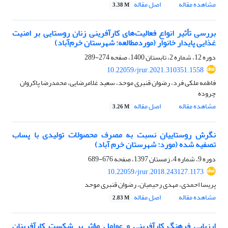
مشاهده مقاله
اصل مقاله
3.38 M
بررسی تأثیر انواع فعالیت‌های‌ کارآفرینی زنان روستایی بر امنیت
غذایی پایدار خانوار (موردمطالعه: شهرستان خرم‌آباد)
دوره 12، شماره 2، تابستان 1400، صفحه
274-289
10.22059/jrur.2021.310351.1558
فاطمه ملکی فرد، رضوان قنبری موحد، سعید غلامرضایی، محمدرضا پاکروان
چروده
مشاهده مقاله
اصل مقاله
3.26 M
نگرش روستاییان نسبت به مصرف‏ محصولات تولیدی با پساب
تصفیه شده (مورد: شهرستان خرم‏ آباد)
دوره 9، شماره 4، زمستان 1397، صفحه
676-689
10.22059/jrur.2018.243127.1173
پریسا احمدی، مهدی رحیمیان، رضوان قنبری موحد
مشاهده مقاله
اصل مقاله
2.83 M
ارزیابی فرهنگ کارآفرینی و عوامل مؤثر بر شکست کارآفرینان