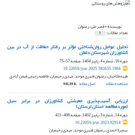
نویسنده =
قمبرعلی، رضوان
تعداد مقالات:
5
تحلیل عوامل روان‌شناختی مؤثر بر رفتار حفاظت از آب در بین
کشاورزان شهرستان دلفان
دوره 16، شماره 4، پاییز 1404، صفحه
57-75
10.22059/jrur.2025.382635.1984
طیبه فلاحیان، رضوان قنبری موحد، مهدی رحیمیان، فاطمه رحیمی فیض آبادی
مشاهده مقاله
اصل مقاله
946.89 K
ارزیابی آسیب‌پذیری معیشتی کشاورزان در برابر سیل
(موردمطالعه: استان لرستان)
دوره 14، شماره 3، پاییز 1402، صفحه
406-421
10.22059/jrur.2023.92914
سمیرا احمدی، رضوان قنبری موحد، مهدی رحیمیان