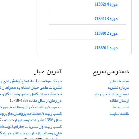
دوره 4 (1392)
دوره 3 (1391)
دوره 2 (1390)
دوره 1 (1389)
دسترسی سریع
آخرین اخبار
صفحه اصلی
تبریک موفقیت فصلنامه پژوهش های رو
درباره نشریه
نشریات علمی جهان اسلام به همراهان 
اعضای هیات تحریریه
ثبت مشخصات کامل تمام نویسندگان به
ارسال مقاله
در زمان ارسال مقاله
1398-10-15
تماس با ما
عدم صدور نامه پذیرش مقاله به صور
نقشه سایت
کسب رتبه A فصلنامه پژوهش های ر
سال 1396 نشریات توسط وزارت عتف
03
کسب رتبه اول نشریات جغرافیا توسط 
های روستایی از نظر ضریب تاثیر در پایگ