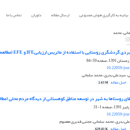
بیانیه به کارگیری هوش مصنوعی
ارسال مقاله
داوران
تماس با ما
انی، محمد
ی روستایی با استفاده از ماتریس ارزیابیIFE و EFE (مطالعه موردی: بخش سامان- شهرستان شهرکرد)
59-84
10.22059/jru
نی، سیدعلی بدری، محمد سلمانی
اصل مقاله
2.63 M
ارتقای روستاها به شهر در توسعه مناطق کوهستانی از دیدگاه مردم محلی (
1-31
10.22059/jru
علی بدری، محمد سلمانی، مجتبی قدیری معصوم
اصل مقاله
629.81 K