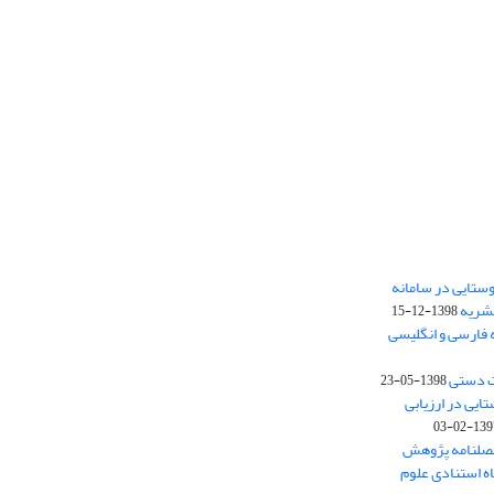
ستایی در سامانه
نشریه
1398-12-15
 فارسی و انگلیسی
ت دستی
1398-05-23
وستایی در ارزیابی
1397-02-
فصلنامه پژوهش
اه استنادی علوم