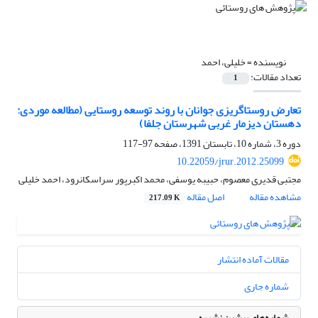
نویسنده =
خلیلی، احمد
تعداد مقالات:
1
تعارض روستاگریزی جوانان با روند توسعه روستایی (مطالعه موردی:
دهستان دیزمار غربی شهرستان جلفا)
دوره 3، شماره 10، تابستان 1391، صفحه
97-117
10.22059/jrur.2012.25099
مجتبی قدیری معصوم، حبیبه یوسفی، محمد اکبرپور سراسکانرود، احمد خلیلی
مشاهده مقاله
اصل مقاله
217.09 K
مقالات آماده انتشار
شماره جاری
شماره‌های پیشین نشریه