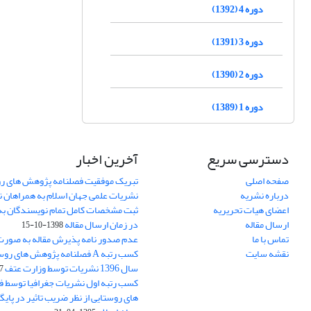
دوره 4 (1392)
دوره 3 (1391)
دوره 2 (1390)
دوره 1 (1389)
دسترسی سریع
آخرین اخبار
صفحه اصلی
تبریک موفقیت فصلنامه پژوهش های رو
درباره نشریه
نشریات علمی جهان اسلام به همراهان 
اعضای هیات تحریریه
ثبت مشخصات کامل تمام نویسندگان به
ارسال مقاله
در زمان ارسال مقاله
1398-10-15
تماس با ما
عدم صدور نامه پذیرش مقاله به صور
نقشه سایت
کسب رتبه A فصلنامه پژوهش های ر
سال 1396 نشریات توسط وزارت عتف
03
کسب رتبه اول نشریات جغرافیا توسط 
های روستایی از نظر ضریب تاثیر در پایگ