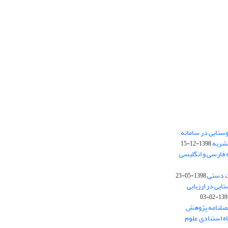
ستایی در سامانه
نشریه
1398-12-15
 فارسی و انگلیسی
ت دستی
1398-05-23
وستایی در ارزیابی
1397-02-
فصلنامه پژوهش
اه استنادی علوم