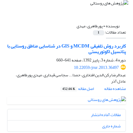
نویسنده =
پورطاهری، مهدی
تعداد مقالات:
1
کاربرد روش تلفیقی MCDM و GIS در شناسایی مناطق روستایی با
پتانسیل اکوتوریستی
دوره 4، شماره 3، پاییز 1392، صفحه
641-660
10.22059/jrur.2013.36497
عبدالرضا رکن الدین افتخاری، حمدا... سجاسی قیداری، مهدی پورطاهری،
عادل آذر
مشاهده مقاله
اصل مقاله
452.66 K
مقالات آماده انتشار
شماره جاری