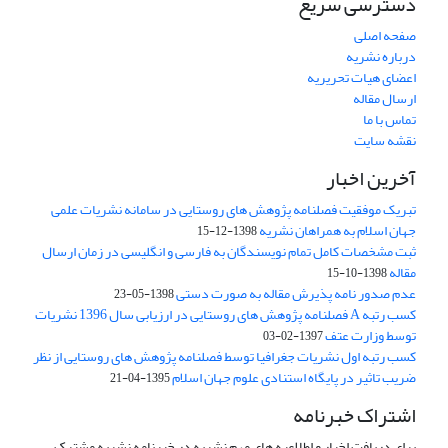
دسترسی سریع
صفحه اصلی
درباره نشریه
اعضای هیات تحریریه
ارسال مقاله
تماس با ما
نقشه سایت
آخرین اخبار
تبریک موفقیت فصلنامه پژوهش های روستایی در سامانه نشریات علمی
جهان اسلام به همراهان نشریه
1398-12-15
ثبت مشخصات کامل تمام نویسندگان به فارسی و انگلیسی در زمان ارسال
مقاله
1398-10-15
عدم صدور نامه پذیرش مقاله به صورت دستی
1398-05-23
کسب رتبه A فصلنامه پژوهش های روستایی در ارزیابی سال 1396 نشریات
توسط وزارت عتف
1397-02-03
کسب رتبه اول نشریات جغرافیا توسط فصلنامه پژوهش های روستایی از نظر
ضریب تاثیر در پایگاه استنادی علوم جهان اسلام
1395-04-21
اشتراک خبرنامه
برای دریافت اخبار و اطلاعیه های مهم نشریه در خبرنامه نشریه مشترک